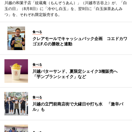
川越の和菓子店「紋蔵庵（もんぞうあん）」（川越市古谷上）が、「白
玉の日」（8月8日）に「冷やし白玉」を、翌9日に「白玉抹茶あんみ
つ」を、それぞれ限定販売する。
食べる
クレアモールでキャッシュバック企画 コエドカワ
ゴエF.Cの勝敗と連動
食べる
川越バターサンド、夏限定シェイク3種販売へ
「芋ンブランシェイク」など
食べる
川越の立門前商店街で大縁日や打ち水 「激辛バ
ル」も