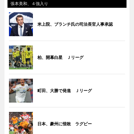
張本美和、４強入り
米上院、ブランチ氏の司法長官人事承認
柏、開幕白星 Ｊリーグ
町田、大勝で発進 Ｊリーグ
日本、豪州に惜敗 ラグビー