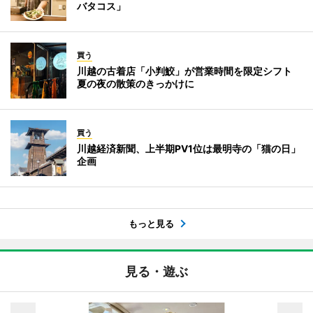
バタコス」
買う
川越の古着店「小判鮫」が営業時間を限定シフト
夏の夜の散策のきっかけに
買う
川越経済新聞、上半期PV1位は最明寺の「猫の日」
企画
もっと見る
見る・遊ぶ