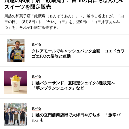
川越の和菓子店「紋蔵庵」、白玉の日にちなんだ和
スイーツを限定販売
川越の和菓子店「紋蔵庵（もんぞうあん）」（川越市古谷上）が、「白
玉の日」（8月8日）に「冷やし白玉」を、翌9日に「白玉抹茶あんみ
つ」を、それぞれ限定販売する。
食べる
クレアモールでキャッシュバック企画 コエドカワ
ゴエF.Cの勝敗と連動
食べる
川越バターサンド、夏限定シェイク3種販売へ
「芋ンブランシェイク」など
食べる
川越の立門前商店街で大縁日や打ち水 「激辛バ
ル」も