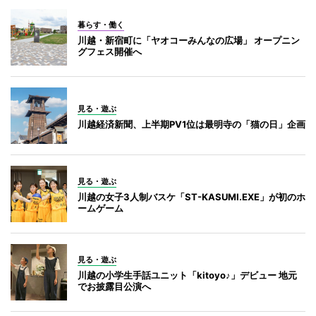
暮らす・働く
川越・新宿町に「ヤオコーみんなの広場」 オープニン
グフェス開催へ
見る・遊ぶ
川越経済新聞、上半期PV1位は最明寺の「猫の日」企画
見る・遊ぶ
川越の女子3人制バスケ「ST-KASUMI.EXE」が初のホ
ームゲーム
見る・遊ぶ
川越の小学生手話ユニット「kitoyo♪」デビュー 地元
でお披露目公演へ