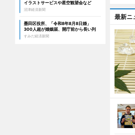
イラストサービスや星空観望会など
沼津経済新聞
最新ニ
墨田区役所、「令和8年8月8日婚」
300人超が婚姻届、開庁前から長い列
すみだ経済新聞