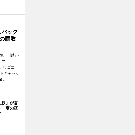
ュバック
Cの勝敗
在、川越か
ラブ
エドカワゴエ
ートキャッシ
る。
判鮫」が営
ト 夏の夜
に