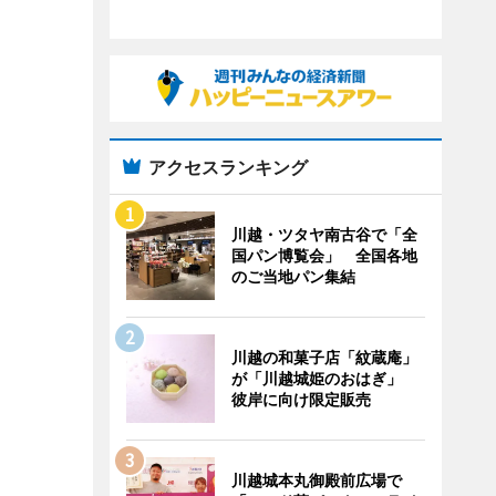
アクセスランキング
川越・ツタヤ南古谷で「全
国パン博覧会」 全国各地
のご当地パン集結
川越の和菓子店「紋蔵庵」
が「川越城姫のおはぎ」
彼岸に向け限定販売
川越城本丸御殿前広場で