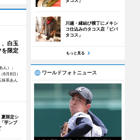
タコス」
川越・縁結び横丁にメキシ
コ仕込みのタコス店「ビバ
タコス」
」、白玉
ツを限定
もっと見る
あん）」
ワールドフォトニュース
（8月8日）
玉抹茶あん
、夏限定シ
 「芋ンブ
ど