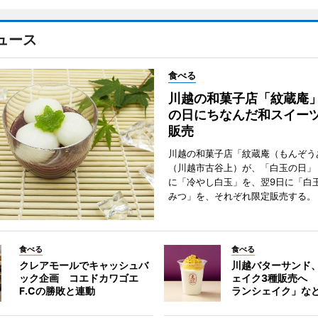
ュース
食べる
川越の和菓子店「紋蔵庵
の日にちなんだ和スイー
販売
川越の和菓子店「紋蔵庵（もんぞう
（川越市古谷上）が、「白玉の日」
に「冷やし白玉」を、翌9日に「白
みつ」を、それぞれ限定販売する。
食べる
食べる
クレアモールでキャッシュバ
川越バターサンド
ック企画 コエドカワゴエ
ェイク3種販売へ
F.Cの勝敗と連動
ランシェイク」な