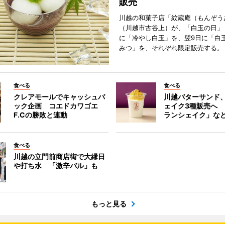
販売
川越の和菓子店「紋蔵庵（もんぞう
（川越市古谷上）が、「白玉の日」
に「冷やし白玉」を、翌9日に「白
みつ」を、それぞれ限定販売する。
食べる
食べる
クレアモールでキャッシュバ
川越バターサンド
ック企画 コエドカワゴエ
ェイク3種販売へ
F.Cの勝敗と連動
ランシェイク」な
食べる
川越の立門前商店街で大縁日
や打ち水 「激辛バル」も
もっと見る