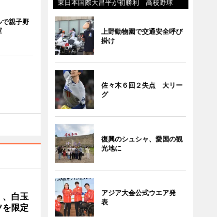
東日本国際大昌平が初勝利 高校野球
ルで親子野
室
上野動物園で交通安全呼び
掛け
佐々木６回２失点 大リー
グ
復興のシュシャ、愛国の観
光地に
アジア大会公式ウエア発
」、白玉
表
ツを限定