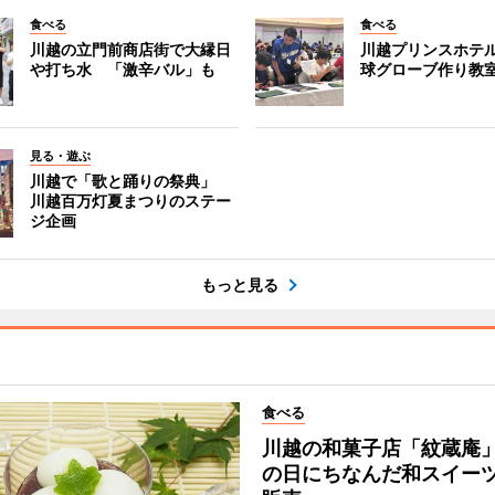
食べる
食べる
川越の立門前商店街で大縁日
川越プリンスホテ
や打ち水 「激辛バル」も
球グローブ作り教
見る・遊ぶ
川越で「歌と踊りの祭典」
川越百万灯夏まつりのステー
ジ企画
もっと見る
食べる
川越の和菓子店「紋蔵庵
の日にちなんだ和スイー