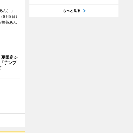
あん）」
もっと見る
（8月8日）
玉抹茶あん
、夏限定シ
 「芋ンブ
ど