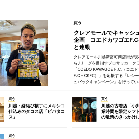
買う
クレアモールでキャッシ
企画 コエドカワゴエF.
と連動
クレアモール川越新富町商店街が現
らJリーグを目指すプロサッカーク
「COEDO KAWAGOE F.C.（コ
F.C＝CKFC）」を応援する「レシ
ュバックキャンペーン」を行ってい
買う
買う
川越・縁結び横丁にメキシコ
川越の古着店「小
仕込みのタコス店「ビバタコ
業時間を限定シフ
ス」
の散策のきっかけ
買う