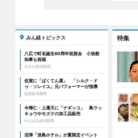
みん経トピックス
特集
八広で町名誕生60周年祝賀会 小池都
知事も祝福
すみだ経済新聞
佐賀に「ばくてん屋」 「シルク・ド
ゥ・ソレイユ」元パフォーマーが指導
佐賀経済新聞
今帰仁・上運天に「ナギッコ」 島ラッ
キョウやモズクの加工品販売
やんばる経済新聞
沼津「淡島ホテル」が夏限定イベント