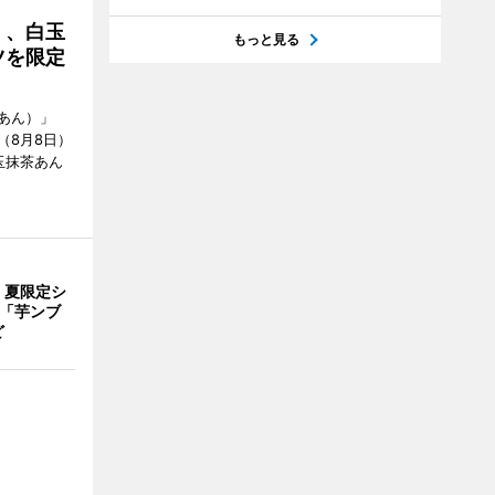
」、白玉
もっと見る
ツを限定
あん）」
（8月8日）
玉抹茶あん
、夏限定シ
 「芋ンブ
ど