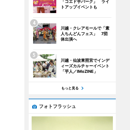
「コエド芋パーク」 ライ
トアップイベントも
川越・クレアモールで「素
人ちんどんフェス」 7団
体出演へ
川越・仙波東照宮でインデ
ィーズカルチャーイベント
「芋人／IMoZINE」
もっと見る
フォトフラッシュ