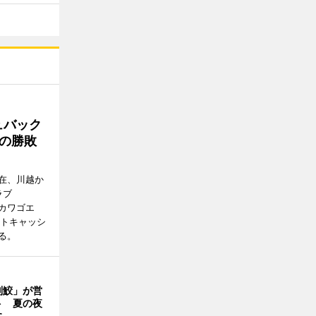
ュバック
Cの勝敗
在、川越か
ラブ
エドカワゴエ
ートキャッシ
る。
判鮫」が営
ト 夏の夜
に