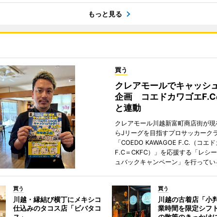
もっと見る
買う
クレアモールでキャッシ
企画 コエドカワゴエF.
と連動
クレアモール川越新富町商店街が現
らJリーグを目指すプロサッカーク
「COEDO KAWAGOE F.C.（コ
F.C＝CKFC）」を応援する「レシ
ュバックキャンペーン」を行ってい
買う
買う
川越・縁結び横丁にメキシコ
川越の古着店「小
仕込みのタコス店「ビバタコ
業時間を限定シフ
ス」
の散策のきっかけ