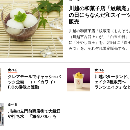
川越の和菓子店「紋蔵庵
の日にちなんだ和スイー
販売
川越の和菓子店「紋蔵庵（もんぞう
（川越市古谷上）が、「白玉の日」
に「冷やし白玉」を、翌9日に「白
みつ」を、それぞれ限定販売する。
食べる
食べる
クレアモールでキャッシュバ
川越バターサンド
ック企画 コエドカワゴエ
ェイク3種販売へ
F.Cの勝敗と連動
ランシェイク」な
食べる
川越の立門前商店街で大縁日
や打ち水 「激辛バル」も