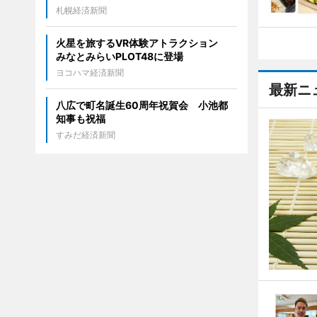
札幌経済新聞
火星を旅するVR体験アトラクション
みなとみらいPLOT48に登場
ヨコハマ経済新聞
最新ニ
八広で町名誕生60周年祝賀会 小池都
知事も祝福
すみだ経済新聞