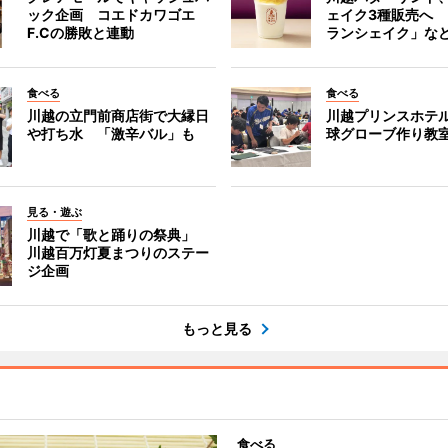
ック企画 コエドカワゴエ
ェイク3種販売へ
F.Cの勝敗と連動
ランシェイク」な
食べる
食べる
川越の立門前商店街で大縁日
川越プリンスホテ
や打ち水 「激辛バル」も
球グローブ作り教
見る・遊ぶ
川越で「歌と踊りの祭典」
川越百万灯夏まつりのステー
ジ企画
もっと見る
食べる