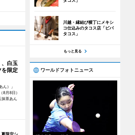
タコス」
川越・縁結び横丁にメキシ
コ仕込みのタコス店「ビバ
タコス」
もっと見る
」、白玉
ツを限定
ワールドフォトニュース
あん）」
（8月8日）
玉抹茶あん
、夏限定シ