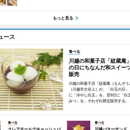
もっと見る
ュース
食べる
川越の和菓子店「紋蔵庵
の日にちなんだ和スイー
販売
川越の和菓子店「紋蔵庵（もんぞう
（川越市古谷上）が、「白玉の日」
に「冷やし白玉」を、翌9日に「白
みつ」を、それぞれ限定販売する。
食べる
食べる
クレアモールでキャッシュバ
川越バターサンド