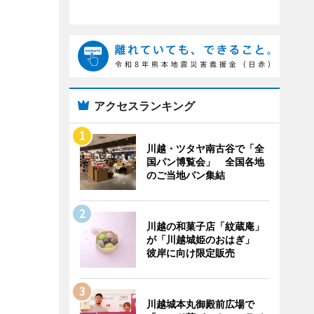
アクセスランキング
川越・ツタヤ南古谷で「全
国パン博覧会」 全国各地
のご当地パン集結
川越の和菓子店「紋蔵庵」
が「川越城姫のおはぎ」
彼岸に向け限定販売
川越城本丸御殿前広場で