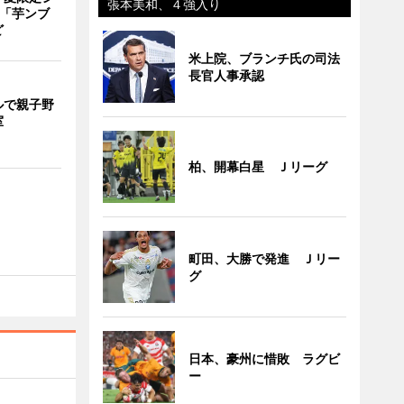
張本美和、４強入り
 「芋ンブ
ど
米上院、ブランチ氏の司法
長官人事承認
ルで親子野
室
柏、開幕白星 Ｊリーグ
町田、大勝で発進 Ｊリー
グ
日本、豪州に惜敗 ラグビ
ー