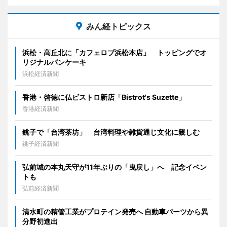
みん経トピックス
浜松・高丘北に「カフェロブ浜松本店」 トッピングでオ
リジナルパンケーキ
浜松経済新聞
香港・啓徳に仏ビストロ新店「Bistrot's Suzette」
香港経済新聞
銚子で「台湾茶坊」 台湾料理や雑貨通じ文化に親しむ
銚子経済新聞
弘前城の本丸天守が11年ぶりの「曳戻し」へ 記念イベン
トも
弘前経済新聞
清水町の精管工業がプロテイン発売へ 自動車パーツから異
分野初進出