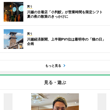
買う
川越の古着店「小判鮫」が営業時間を限定シフト
夏の夜の散策のきっかけに
買う
川越経済新聞、上半期PV1位は最明寺の「猫の日」
企画
もっと見る
見る・遊ぶ