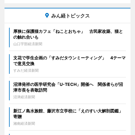
みん経トピックス
厚狭に保護猫カフェ「ねことおちゃ」 古民家改築、猫と
の触れ合いも
山口宇部経済新聞
文花で学生企画の「すみだタウンミーティング」 4テーマ
で意見交換
すみだ経済新聞
沼津発祥の医学研究会「U-TECH」開催へ 関係者らが沼
津市長を表敬訪問
沼津経済新聞
新江ノ島水族館、藤沢市立学校に「えのすい大解剖図鑑」
寄贈
湘南経済新聞