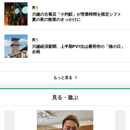
買う
川越の古着店「小判鮫」が営業時間を限定シフト
夏の夜の散策のきっかけに
買う
川越経済新聞、上半期PV1位は最明寺の「猫の日」
企画
もっと見る
見る・遊ぶ