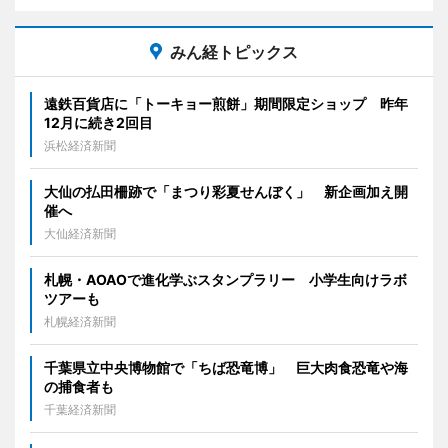
みん経トピックス
遠鉄百貨店に「トーキョー煎餅」期間限定ショップ 昨年
12月に続き2回目
浜松経済新聞
大仙の払田柵跡で「まつり彩夏せんぼく」 新企画加え開
催へ
大仙経済新聞
札幌・AOAOで進化学ぶスタンプラリー 小学生向けラボ
ツアーも
札幌経済新聞
千葉県立中央博物館で「ちば恐竜博」 巨大肉食恐竜や海
の捕食者も
千葉経済新聞