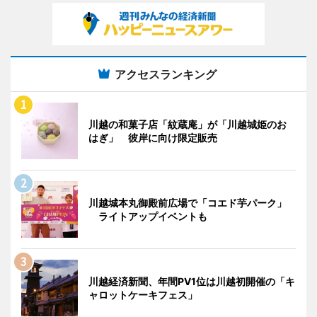
アクセスランキング
川越の和菓子店「紋蔵庵」が「川越城姫のお
はぎ」 彼岸に向け限定販売
川越城本丸御殿前広場で「コエド芋パーク」
ライトアップイベントも
川越経済新聞、年間PV1位は川越初開催の「キ
ャロットケーキフェス」