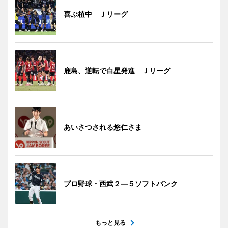
喜ぶ植中 Ｊリーグ
鹿島、逆転で白星発進 Ｊリーグ
あいさつされる悠仁さま
プロ野球・西武２―５ソフトバンク
もっと見る