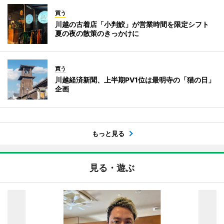
買う
川越の古着店「小判鮫」が営業時間を限定シフト
夏の夜の散策のきっかけに
買う
川越経済新聞、上半期PV1位は最明寺の「猫の日」
企画
もっと見る
見る・遊ぶ