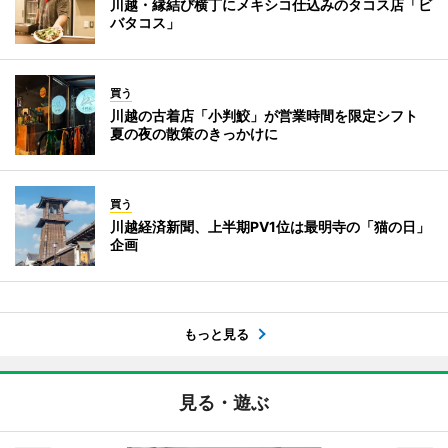
川越・縁結び横丁にメキシコ仕込みのタコス店「ビ
バタコス」
買う
川越の古着店「小判鮫」が営業時間を限定シフト
夏の夜の散策のきっかけに
買う
川越経済新聞、上半期PV1位は最明寺の「猫の日」
企画
もっと見る
見る・遊ぶ