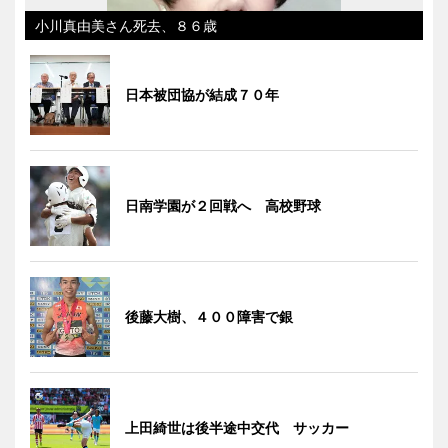
小川真由美さん死去、８６歳
日本被団協が結成７０年
日南学園が２回戦へ 高校野球
後藤大樹、４００障害で銀
上田綺世は後半途中交代 サッカー