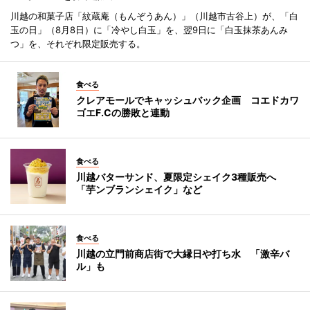
川越の和菓子店「紋蔵庵（もんぞうあん）」（川越市古谷上）が、「白
玉の日」（8月8日）に「冷やし白玉」を、翌9日に「白玉抹茶あんみ
つ」を、それぞれ限定販売する。
食べる
クレアモールでキャッシュバック企画 コエドカワ
ゴエF.Cの勝敗と連動
食べる
川越バターサンド、夏限定シェイク3種販売へ
「芋ンブランシェイク」など
食べる
川越の立門前商店街で大縁日や打ち水 「激辛バ
ル」も