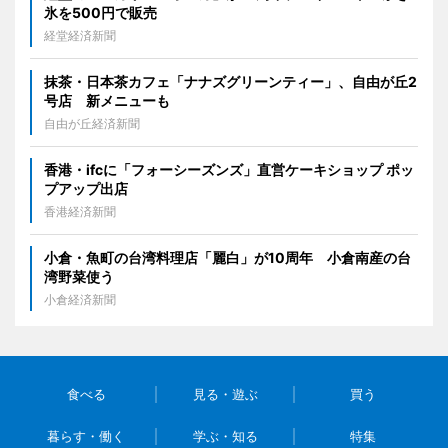
氷を500円で販売
経堂経済新聞
抹茶・日本茶カフェ「ナナズグリーンティー」、自由が丘2
号店 新メニューも
自由が丘経済新聞
香港・ifcに「フォーシーズンズ」直営ケーキショップ ポッ
プアップ出店
香港経済新聞
小倉・魚町の台湾料理店「麗白」が10周年 小倉南産の台
湾野菜使う
小倉経済新聞
食べる
見る・遊ぶ
買う
暮らす・働く
学ぶ・知る
特集