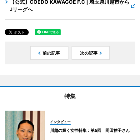
【公式】COEDO KAWAGOE F.C | 埼玉県川越市から
Jリーグへ
前の記事
次の記事
特集
インタビュー
川越の輝く女性特集：第5回 岡田祐子さん