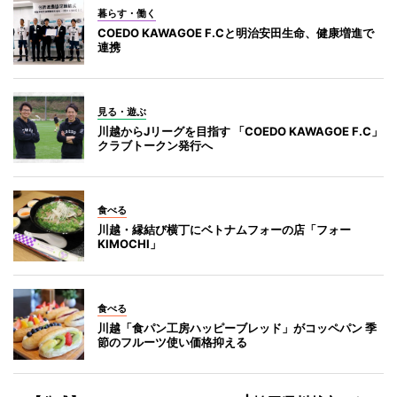
暮らす・働く
COEDO KAWAGOE F.Cと明治安田生命、健康増進で
連携
見る・遊ぶ
川越からJリーグを目指す 「COEDO KAWAGOE F.C」
クラブトークン発行へ
食べる
川越・縁結び横丁にベトナムフォーの店「フォー
KIMOCHI」
食べる
川越「食パン工房ハッピーブレッド」がコッペパン 季
節のフルーツ使い価格抑える