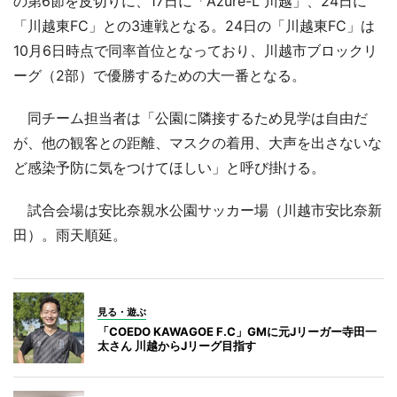
の第6節を皮切りに、17日に「Azure-L 川越」、24日に
「川越東FC」との3連戦となる。24日の「川越東FC」は
10月6日時点で同率首位となっており、川越市ブロックリ
ーグ（2部）で優勝するための大一番となる。
同チーム担当者は「公園に隣接するため見学は自由だ
が、他の観客との距離、マスクの着用、大声を出さないな
ど感染予防に気をつけてほしい」と呼び掛ける。
試合会場は安比奈親水公園サッカー場（川越市安比奈新
田）。雨天順延。
見る・遊ぶ
「COEDO KAWAGOE F.C」GMに元Jリーガー寺田一
太さん 川越からJリーグ目指す