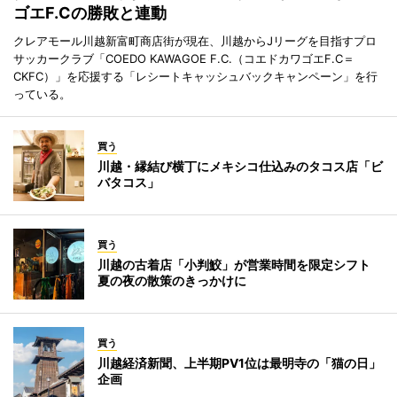
ゴエF.Cの勝敗と連動
クレアモール川越新富町商店街が現在、川越からJリーグを目指すプロ
サッカークラブ「COEDO KAWAGOE F.C.（コエドカワゴエF.C＝
CKFC）」を応援する「レシートキャッシュバックキャンペーン」を行
っている。
買う
川越・縁結び横丁にメキシコ仕込みのタコス店「ビ
バタコス」
買う
川越の古着店「小判鮫」が営業時間を限定シフト
夏の夜の散策のきっかけに
買う
川越経済新聞、上半期PV1位は最明寺の「猫の日」
企画