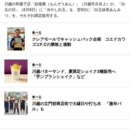
川越の和菓子店「紋蔵庵（もんぞうあん）」（川越市古谷上）が、「白
玉の日」（8月8日）に「冷やし白玉」を、翌9日に「白玉抹茶あんみ
つ」を、それぞれ限定販売する。
食べる
クレアモールでキャッシュバック企画 コエドカワ
ゴエF.Cの勝敗と連動
食べる
川越バターサンド、夏限定シェイク3種販売へ
「芋ンブランシェイク」など
食べる
川越の立門前商店街で大縁日や打ち水 「激辛バ
ル」も