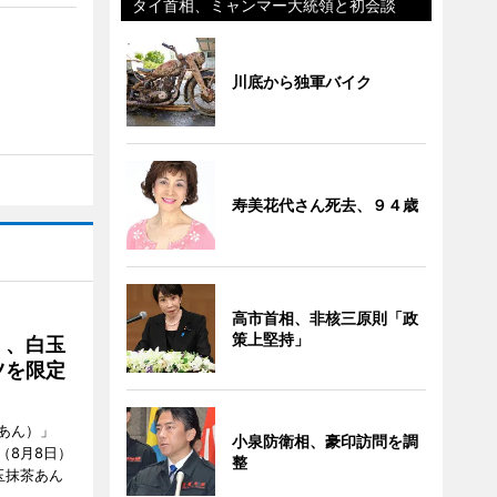
タイ首相、ミャンマー大統領と初会談
川底から独軍バイク
寿美花代さん死去、９４歳
高市首相、非核三原則「政
策上堅持」
」、白玉
ツを限定
あん）」
小泉防衛相、豪印訪問を調
（8月8日）
整
玉抹茶あん