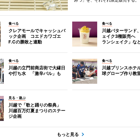
みつ」を、それぞれ限定販売する。
食べる
食べる
クレアモールでキャッシュバ
川越バターサンド
ック企画 コエドカワゴエ
ェイク3種販売へ
F.Cの勝敗と連動
ランシェイク」な
食べる
食べる
川越の立門前商店街で大縁日
川越プリンスホテ
や打ち水 「激辛バル」も
球グローブ作り教
見る・遊ぶ
川越で「歌と踊りの祭典」
川越百万灯夏まつりのステー
ジ企画
もっと見る