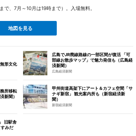
まで、7月～10月は19時まで）。入場無料。
地図を見る
広島でJR廃線路線の一部区間が復活 「可
部線お散歩マップ」で魅力発信も（広島経
無形文化
済新聞）
広島経済新聞
甲州街道高架下にアート＆カフェ空間「サ
務所移転
ナギ新宿」 観光案内所も（新宿経済新
済新聞）
聞）
新宿経済新聞
」 旧駅舎
（すみだ