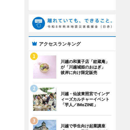
アクセスランキング
川越の和菓子店「紋蔵庵」
が「川越城姫のおはぎ」
彼岸に向け限定販売
川越・仙波東照宮でインデ
ィーズカルチャーイベント
「芋人／IMoZINE」
川越で学生向け起業講座