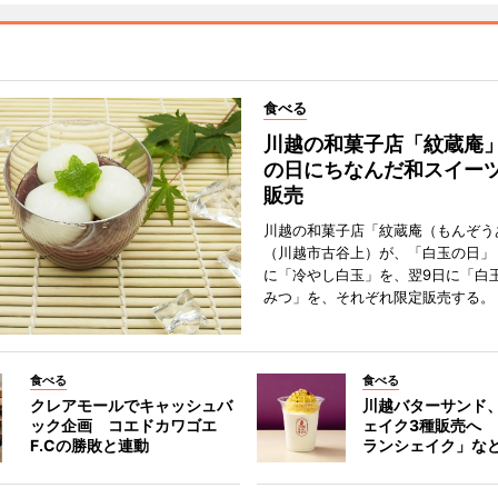
食べる
川越の和菓子店「紋蔵庵
の日にちなんだ和スイー
販売
川越の和菓子店「紋蔵庵（もんぞう
（川越市古谷上）が、「白玉の日」
に「冷やし白玉」を、翌9日に「白
みつ」を、それぞれ限定販売する。
食べる
食べる
クレアモールでキャッシュバ
川越バターサンド
ック企画 コエドカワゴエ
ェイク3種販売へ
F.Cの勝敗と連動
ランシェイク」な