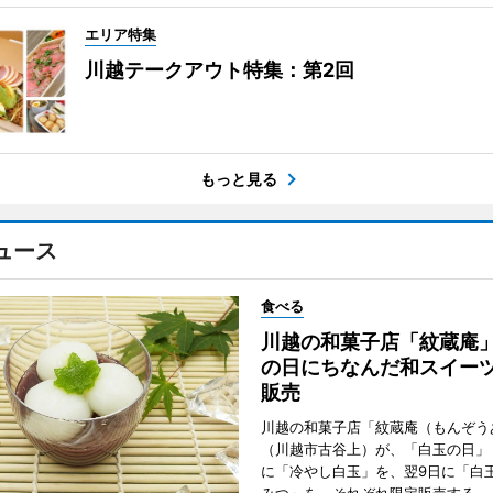
エリア特集
川越テークアウト特集：第2回
もっと見る
ュース
食べる
川越の和菓子店「紋蔵庵
の日にちなんだ和スイー
販売
川越の和菓子店「紋蔵庵（もんぞう
（川越市古谷上）が、「白玉の日」
に「冷やし白玉」を、翌9日に「白