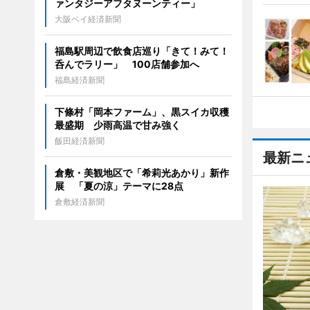
ァンタジーアフタヌーンティー」
大阪ベイ経済新聞
福島駅周辺で飲食店巡り「きて！みて！
呑んでラリー」 100店舗参加へ
福島経済新聞
下條村「岡本ファーム」、黒スイカ収穫
最盛期 少雨高温で甘み強く
飯田経済新聞
最新ニ
倉敷・美観地区で「希莉光あかり」新作
展 「夏の涼」テーマに28点
倉敷経済新聞