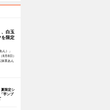
」、白玉
ツを限定
あん）」
（8月8日）
玉抹茶あん
、夏限定シ
 「芋ンブ
ど