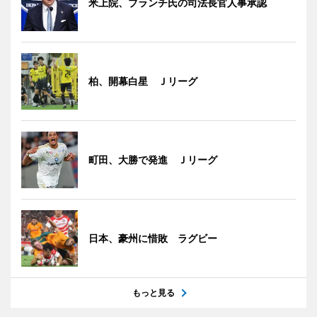
米上院、ブランチ氏の司法長官人事承認
柏、開幕白星 Ｊリーグ
町田、大勝で発進 Ｊリーグ
日本、豪州に惜敗 ラグビー
もっと見る