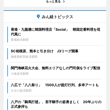
もっと見る
みん経トピックス
香港・九龍塘に韓国料理店「Social」 韓国定番料理を現
代風に
香港経済新聞
SC相模原、熊本と引き分け J3リーグ開幕
相模原町田経済新聞
関門海峡花火大会、無料エリアなしの門司側をライブ配信
小倉経済新聞
八広で「八八祭り」 1500人が提灯行列、多幸アートも
すみだ経済新聞
八戸の「騎馬打毬」、若手騎手の姿勇ましく 20年ぶりの
正式参拝も