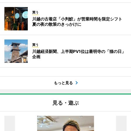
買う
川越の古着店「小判鮫」が営業時間を限定シフト
夏の夜の散策のきっかけに
買う
川越経済新聞、上半期PV1位は最明寺の「猫の日」
企画
もっと見る
見る・遊ぶ