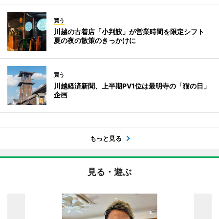
買う
川越の古着店「小判鮫」が営業時間を限定シフト
夏の夜の散策のきっかけに
買う
川越経済新聞、上半期PV1位は最明寺の「猫の日」
企画
もっと見る
見る・遊ぶ