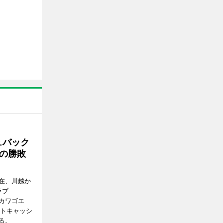
ュバック
Cの勝敗
在、川越か
ラブ
エドカワゴエ
ートキャッシ
る。