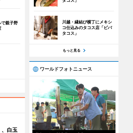
タコス」
川越・縁結び横丁にメキシ
ルで親子野
コ仕込みのタコス店「ビバ
室
タコス」
もっと見る
ワールドフォトニュース
」、白玉