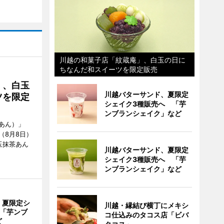
川越の和菓子店「紋蔵庵」、白玉の日に
ちなんだ和スイーツを限定販売
」、白玉
川越バターサンド、夏限定
ツを限定
シェイク3種販売へ 「芋
ンブランシェイク」など
あん）」
（8月8日）
玉抹茶あん
川越バターサンド、夏限定
シェイク3種販売へ 「芋
ンブランシェイク」など
、夏限定シ
川越・縁結び横丁にメキシ
 「芋ンブ
コ仕込みのタコス店「ビバ
ど