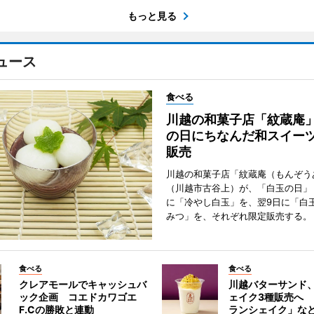
もっと見る
ュース
食べる
川越の和菓子店「紋蔵庵
の日にちなんだ和スイー
販売
川越の和菓子店「紋蔵庵（もんぞう
（川越市古谷上）が、「白玉の日」
に「冷やし白玉」を、翌9日に「白
みつ」を、それぞれ限定販売する。
食べる
食べる
クレアモールでキャッシュバ
川越バターサンド
ック企画 コエドカワゴエ
ェイク3種販売へ
F.Cの勝敗と連動
ランシェイク」な