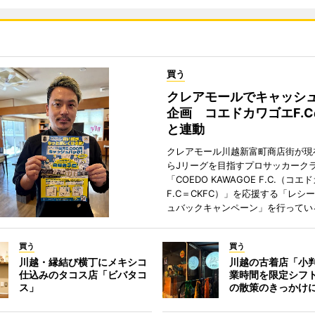
買う
クレアモールでキャッシ
企画 コエドカワゴエF.
と連動
クレアモール川越新富町商店街が現
らJリーグを目指すプロサッカーク
「COEDO KAWAGOE F.C.（コ
F.C＝CKFC）」を応援する「レシ
ュバックキャンペーン」を行ってい
買う
買う
川越・縁結び横丁にメキシコ
川越の古着店「小
仕込みのタコス店「ビバタコ
業時間を限定シフ
ス」
の散策のきっかけ