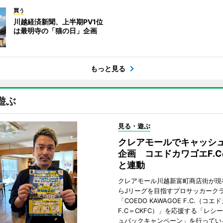
買う
川越経済新聞、上半期PV1位
は最明寺の「猫の日」企画
もっと見る
遊ぶ
見る・遊ぶ
クレアモールでキャッシ
企画 コエドカワゴエF.
と連動
クレアモール川越新富町商店街が現
らJリーグを目指すプロサッカーク
「COEDO KAWAGOE F.C.（コ
F.C＝CKFC）」を応援する「レシ
ュバックキャンペーン」を行ってい