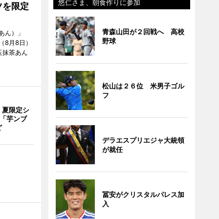
悠仁さま、朝食作りに参加
ツを限定
青森山田が２回戦へ 高校
あん）」
野球
（8月8日）
玉抹茶あん
松山は２６位 米男子ゴル
フ
、夏限定シ
 「芋ンブ
ど
デラエスプリエジャ大統領
が就任
冨安がクリスタルパレス加
入