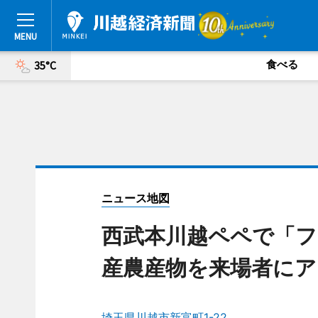
食べる
35°C
ニュース地図
西武本川越ペペで「フ
産農産物を来場者にア
埼玉県川越市新富町1-22