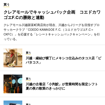
買う
クレアモールでキャッシュバック企画 コエドカワ
ゴエF.Cの勝敗と連動
クレアモール川越新富町商店街が現在、川越からJリーグを目指すプロ
サッカークラブ「COEDO KAWAGOE F.C.（コエドカワゴエF.C＝
CKFC）」を応援する「レシートキャッシュバックキャンペーン」を行
っている。
買う
川越・縁結び横丁にメキシコ仕込みのタコス店「ビ
バタコス」
買う
川越の古着店「小判鮫」が営業時間を限定シフト
夏の夜の散策のきっかけに
買う