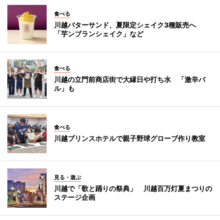
食べる
川越バターサンド、夏限定シェイク3種販売へ
「芋ンブランシェイク」など
食べる
川越の立門前商店街で大縁日や打ち水 「激辛バ
ル」も
食べる
川越プリンスホテルで親子野球グローブ作り教室
見る・遊ぶ
川越で「歌と踊りの祭典」 川越百万灯夏まつりの
ステージ企画