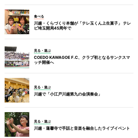
食べる
川越・くらづくり本舗が「テレ玉くん上生菓子」 テレ
ビ埼玉開局45周年で
見る・遊ぶ
COEDO KAWAGOE F.C、クラブ初となるサンクスマ
ッチ開催へ
見る・遊ぶ
川越で「小江戸川越第九の会演奏会」
見る・遊ぶ
川越・蓮馨寺で手話と音楽を融合したライブイベント