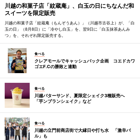
川越の和菓子店「紋蔵庵」、白玉の日にちなんだ和
スイーツを限定販売
川越の和菓子店「紋蔵庵（もんぞうあん）」（川越市古谷上）が、「白
玉の日」（8月8日）に「冷やし白玉」を、翌9日に「白玉抹茶あんみ
つ」を、それぞれ限定販売する。
食べる
クレアモールでキャッシュバック企画 コエドカワ
ゴエF.Cの勝敗と連動
食べる
川越バターサンド、夏限定シェイク3種販売へ
「芋ンブランシェイク」など
食べる
川越の立門前商店街で大縁日や打ち水 「激辛バ
ル」も