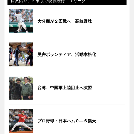
長友佑都、Ｆ東京で現役続行 Ｊリーグ
大分商が２回戦へ 高校野球
災害ボランティア、活動本格化
台湾、中国軍上陸阻止へ演習
プロ野球・日本ハム０―６楽天