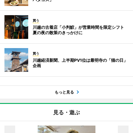
買う
川越の古着店「小判鮫」が営業時間を限定シフト
夏の夜の散策のきっかけに
買う
川越経済新聞、上半期PV1位は最明寺の「猫の日」
企画
もっと見る
見る・遊ぶ