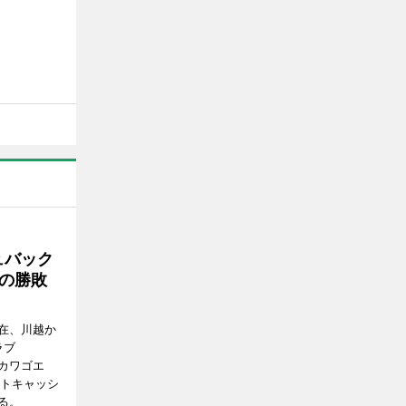
ュバック
Cの勝敗
在、川越か
ラブ
エドカワゴエ
ートキャッシ
る。