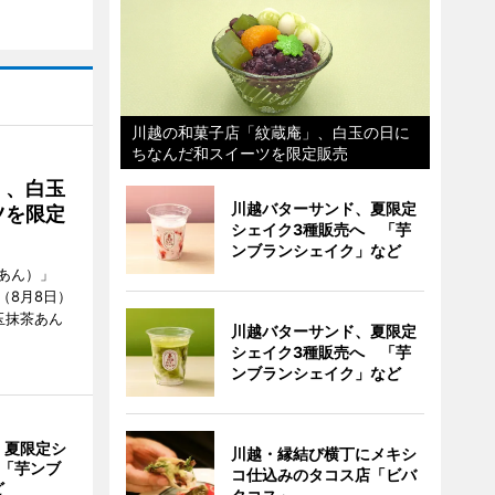
川越の和菓子店「紋蔵庵」、白玉の日に
ちなんだ和スイーツを限定販売
」、白玉
川越バターサンド、夏限定
ツを限定
シェイク3種販売へ 「芋
ンブランシェイク」など
あん）」
（8月8日）
玉抹茶あん
川越バターサンド、夏限定
シェイク3種販売へ 「芋
ンブランシェイク」など
、夏限定シ
川越・縁結び横丁にメキシ
 「芋ンブ
コ仕込みのタコス店「ビバ
ど