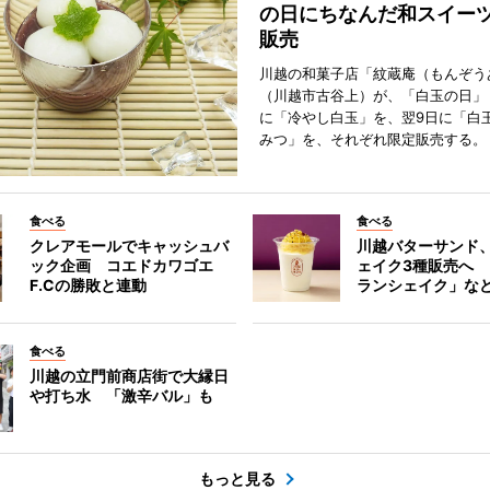
の日にちなんだ和スイー
販売
川越の和菓子店「紋蔵庵（もんぞう
（川越市古谷上）が、「白玉の日」
に「冷やし白玉」を、翌9日に「白
みつ」を、それぞれ限定販売する。
食べる
食べる
クレアモールでキャッシュバ
川越バターサンド
ック企画 コエドカワゴエ
ェイク3種販売へ
F.Cの勝敗と連動
ランシェイク」な
食べる
川越の立門前商店街で大縁日
や打ち水 「激辛バル」も
もっと見る