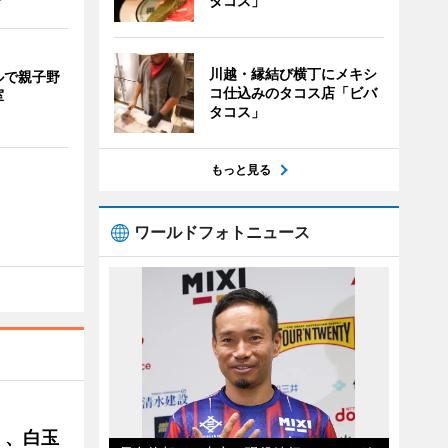
タコス」
川越・縁結び横丁にメキシ
ルで親子野
コ仕込みのタコス店「ビバ
室
タコス」
もっと見る
ワールドフォトニュース
」、白玉