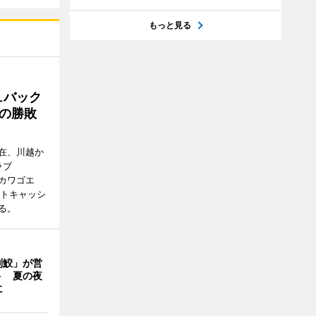
もっと見る
ュバック
Cの勝敗
在、川越か
ラブ
エドカワゴエ
ートキャッシ
る。
判鮫」が営
ト 夏の夜
に