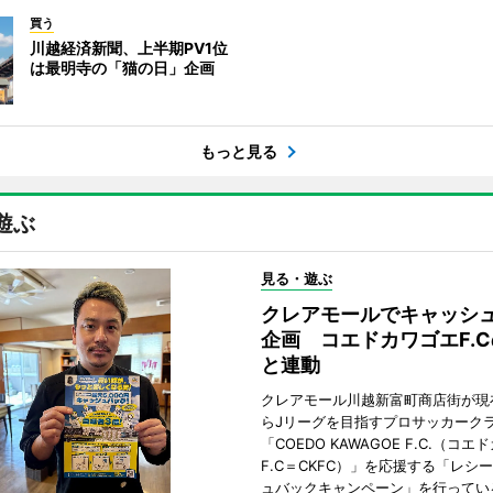
買う
川越経済新聞、上半期PV1位
は最明寺の「猫の日」企画
もっと見る
遊ぶ
見る・遊ぶ
クレアモールでキャッシ
企画 コエドカワゴエF.
と連動
クレアモール川越新富町商店街が現
らJリーグを目指すプロサッカーク
「COEDO KAWAGOE F.C.（コ
F.C＝CKFC）」を応援する「レシ
ュバックキャンペーン」を行ってい