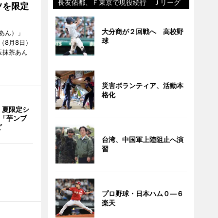
長友佑都、Ｆ東京で現役続行 Ｊリーグ
ツを限定
大分商が２回戦へ 高校野
あん）」
球
（8月8日）
玉抹茶あん
災害ボランティア、活動本
格化
、夏限定シ
 「芋ンブ
ど
台湾、中国軍上陸阻止へ演
習
プロ野球・日本ハム０―６
楽天