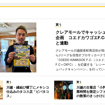
買う
クレアモールでキャッシ
企画 コエドカワゴエF.
と連動
クレアモール川越新富町商店街が現
らJリーグを目指すプロサッカーク
「COEDO KAWAGOE F.C.（コ
F.C＝CKFC）」を応援する「レシ
ュバックキャンペーン」を行ってい
買う
買う
川越・縁結び横丁にメキシコ
川越の古着店「小
仕込みのタコス店「ビバタコ
業時間を限定シフ
ス」
の散策のきっかけ