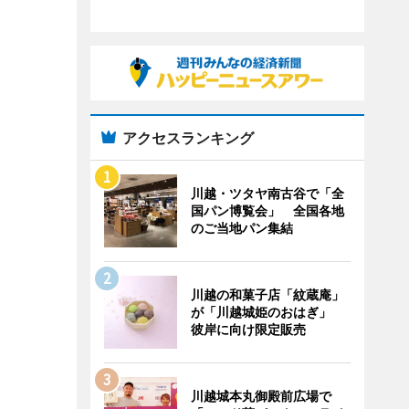
アクセスランキング
川越・ツタヤ南古谷で「全
国パン博覧会」 全国各地
のご当地パン集結
川越の和菓子店「紋蔵庵」
が「川越城姫のおはぎ」
彼岸に向け限定販売
川越城本丸御殿前広場で