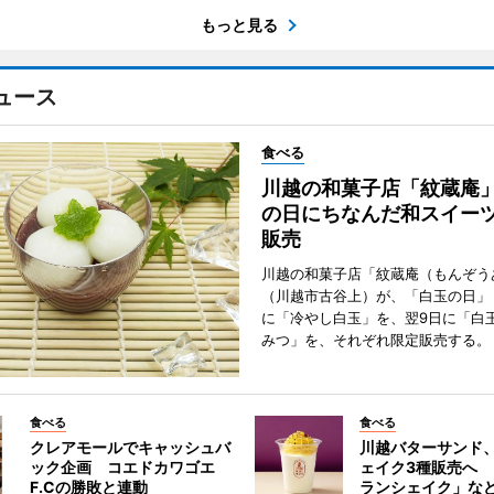
もっと見る
ュース
食べる
川越の和菓子店「紋蔵庵
の日にちなんだ和スイー
販売
川越の和菓子店「紋蔵庵（もんぞう
（川越市古谷上）が、「白玉の日」
に「冷やし白玉」を、翌9日に「白
みつ」を、それぞれ限定販売する。
食べる
食べる
クレアモールでキャッシュバ
川越バターサンド
ック企画 コエドカワゴエ
ェイク3種販売へ
F.Cの勝敗と連動
ランシェイク」な