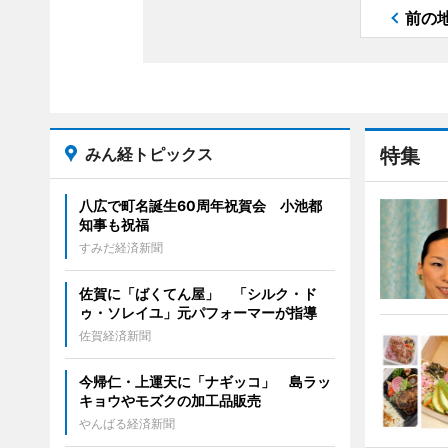
前の
みん経トピックス
特集
八広で町名誕生60周年祝賀会 小池都
知事も祝福
すみだ経済新聞
佐賀に「ばくてん屋」 「シルク・ド
ゥ・ソレイユ」元パフォーマーが指導
佐賀経済新聞
今帰仁・上運天に「ナギッコ」 島ラッ
キョウやモズクの加工品販売
やんばる経済新聞