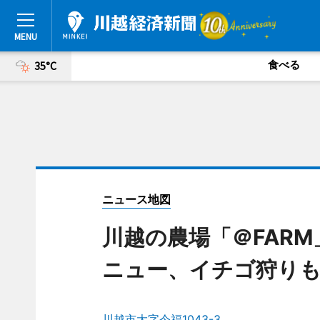
食べる
35°C
ニュース地図
川越の農場「＠FAR
ニュー、イチゴ狩り
川越市大字今福1043-3