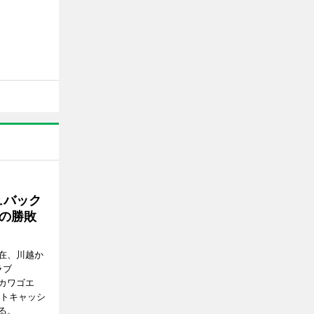
ュバック
Cの勝敗
在、川越か
ラブ
エドカワゴエ
ートキャッシ
る。