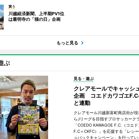
買う
川越経済新聞、上半期PV1位
は最明寺の「猫の日」企画
もっと見る
遊ぶ
見る・遊ぶ
クレアモールでキャッシ
企画 コエドカワゴエF.
と連動
クレアモール川越新富町商店街が現
らJリーグを目指すプロサッカーク
「COEDO KAWAGOE F.C.（コ
F.C＝CKFC）」を応援する「レシ
ュバックキャンペーン」を行ってい