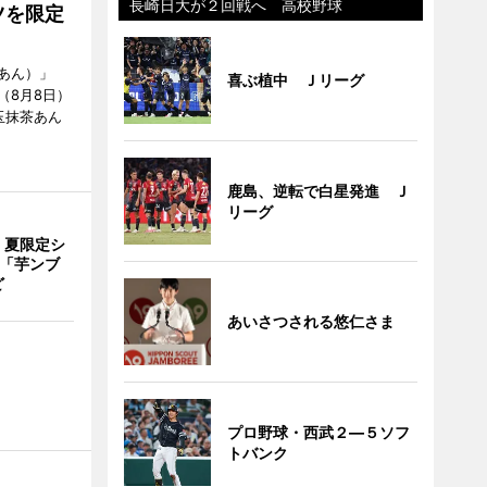
長崎日大が２回戦へ 高校野球
ツを限定
あん）」
喜ぶ植中 Ｊリーグ
（8月8日）
玉抹茶あん
鹿島、逆転で白星発進 Ｊ
リーグ
、夏限定シ
 「芋ンブ
ど
あいさつされる悠仁さま
プロ野球・西武２―５ソフ
トバンク