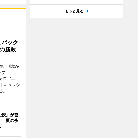
もっと見る
ュバック
Cの勝敗
在、川越か
ラブ
エドカワゴエ
ートキャッシ
る。
判鮫」が営
ト 夏の夜
に