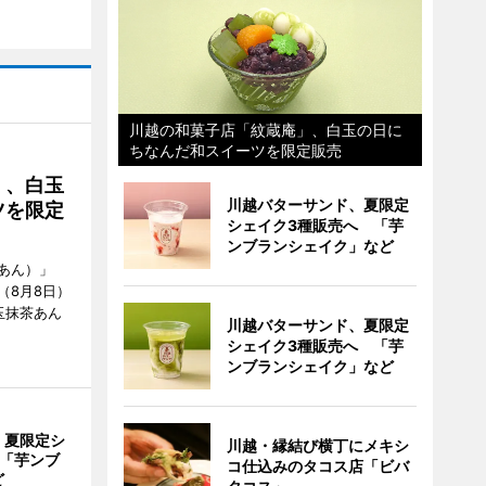
川越の和菓子店「紋蔵庵」、白玉の日に
ちなんだ和スイーツを限定販売
」、白玉
川越バターサンド、夏限定
ツを限定
シェイク3種販売へ 「芋
ンブランシェイク」など
あん）」
（8月8日）
玉抹茶あん
川越バターサンド、夏限定
シェイク3種販売へ 「芋
ンブランシェイク」など
、夏限定シ
川越・縁結び横丁にメキシ
 「芋ンブ
コ仕込みのタコス店「ビバ
ど