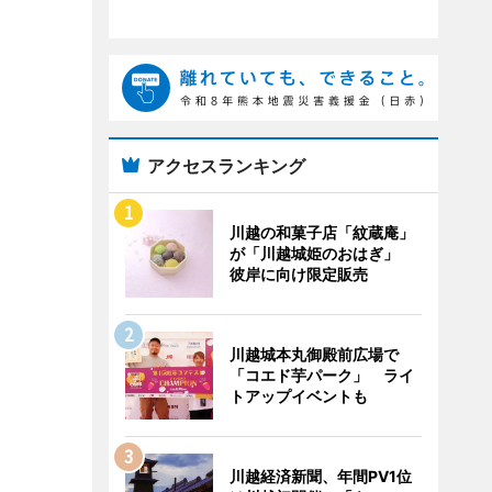
アクセスランキング
川越の和菓子店「紋蔵庵」
が「川越城姫のおはぎ」
彼岸に向け限定販売
川越城本丸御殿前広場で
「コエド芋パーク」 ライ
トアップイベントも
川越経済新聞、年間PV1位