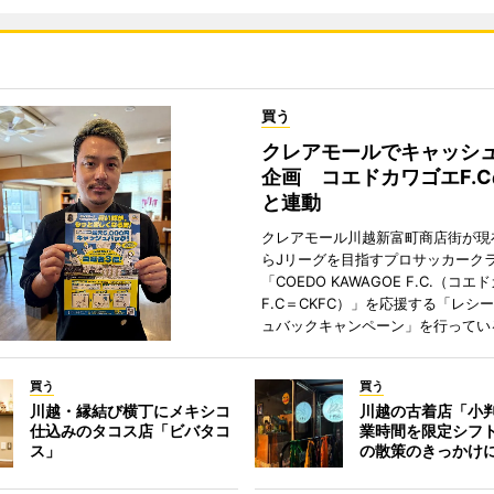
買う
クレアモールでキャッシ
企画 コエドカワゴエF.
と連動
クレアモール川越新富町商店街が現
らJリーグを目指すプロサッカーク
「COEDO KAWAGOE F.C.（コ
F.C＝CKFC）」を応援する「レシ
ュバックキャンペーン」を行ってい
買う
買う
川越・縁結び横丁にメキシコ
川越の古着店「小
仕込みのタコス店「ビバタコ
業時間を限定シフ
ス」
の散策のきっかけ