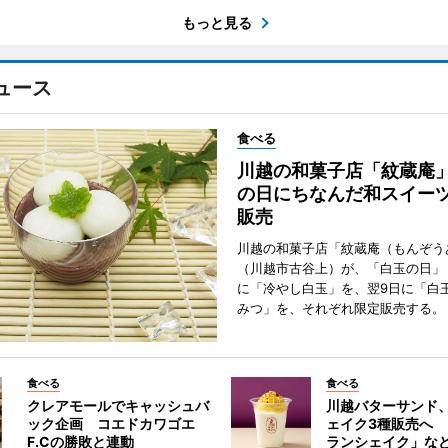
もっと見る
ュース
食べる
川越の和菓子店「紋蔵庵
の日にちなんだ和スイー
販売
川越の和菓子店「紋蔵庵（もんぞう
（川越市古谷上）が、「白玉の日」
に「冷やし白玉」を、翌9日に「白
みつ」を、それぞれ限定販売する。
食べる
食べる
クレアモールでキャッシュバ
川越バターサンド
ック企画 コエドカワゴエ
ェイク3種販売へ
F.Cの勝敗と連動
ランシェイク」な