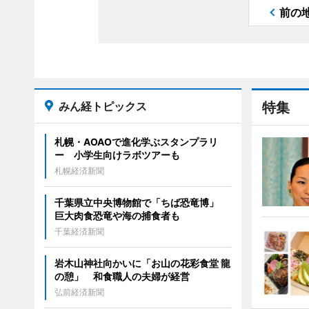
前の
みん経トピックス
特集
札幌・AOAOで進化学ぶスタンプラリ
ー 小学生向けラボツアーも
札幌経済新聞
千葉県立中央博物館で「ちば恐竜博」
巨大肉食恐竜や海の捕食者も
千葉経済新聞
岩木山神社向かいに「お山の花彩食堂 龍
の憩」 和食職人の夫婦が経営
弘前経済新聞