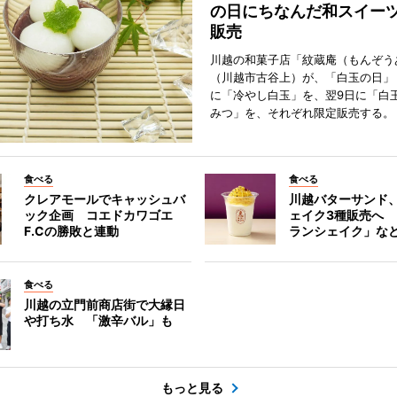
の日にちなんだ和スイー
販売
川越の和菓子店「紋蔵庵（もんぞう
（川越市古谷上）が、「白玉の日」
に「冷やし白玉」を、翌9日に「白
みつ」を、それぞれ限定販売する。
食べる
食べる
クレアモールでキャッシュバ
川越バターサンド
ック企画 コエドカワゴエ
ェイク3種販売へ
F.Cの勝敗と連動
ランシェイク」な
食べる
川越の立門前商店街で大縁日
や打ち水 「激辛バル」も
もっと見る