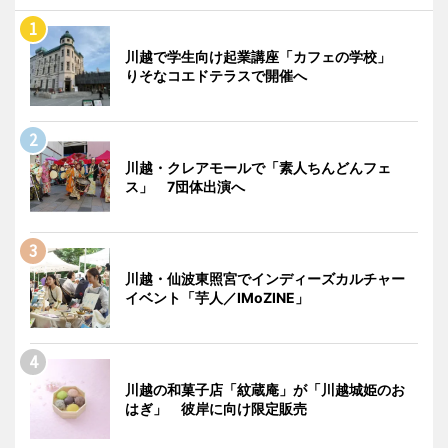
川越で学生向け起業講座「カフェの学校」
りそなコエドテラスで開催へ
川越・クレアモールで「素人ちんどんフェ
ス」 7団体出演へ
川越・仙波東照宮でインディーズカルチャー
イベント「芋人／IMoZINE」
川越の和菓子店「紋蔵庵」が「川越城姫のお
はぎ」 彼岸に向け限定販売