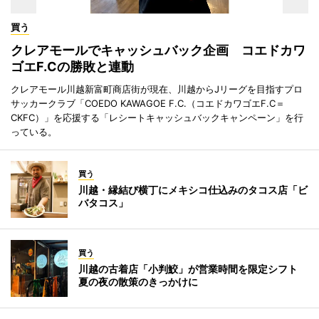
買う
クレアモールでキャッシュバック企画 コエドカワ
ゴエF.Cの勝敗と連動
クレアモール川越新富町商店街が現在、川越からJリーグを目指すプロ
サッカークラブ「COEDO KAWAGOE F.C.（コエドカワゴエF.C＝
CKFC）」を応援する「レシートキャッシュバックキャンペーン」を行
っている。
買う
川越・縁結び横丁にメキシコ仕込みのタコス店「ビ
バタコス」
買う
川越の古着店「小判鮫」が営業時間を限定シフト
夏の夜の散策のきっかけに