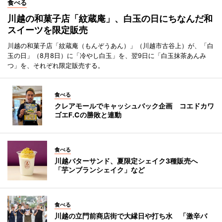
食べる
川越の和菓子店「紋蔵庵」、白玉の日にちなんだ和
スイーツを限定販売
川越の和菓子店「紋蔵庵（もんぞうあん）」（川越市古谷上）が、「白
玉の日」（8月8日）に「冷やし白玉」を、翌9日に「白玉抹茶あんみ
つ」を、それぞれ限定販売する。
食べる
クレアモールでキャッシュバック企画 コエドカワ
ゴエF.Cの勝敗と連動
食べる
川越バターサンド、夏限定シェイク3種販売へ
「芋ンブランシェイク」など
食べる
川越の立門前商店街で大縁日や打ち水 「激辛バ