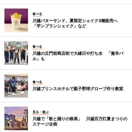
食べる
川越バターサンド、夏限定シェイク3種販売へ
「芋ンブランシェイク」など
食べる
川越の立門前商店街で大縁日や打ち水 「激辛バ
ル」も
食べる
川越プリンスホテルで親子野球グローブ作り教室
見る・遊ぶ
川越で「歌と踊りの祭典」 川越百万灯夏まつりの
ステージ企画