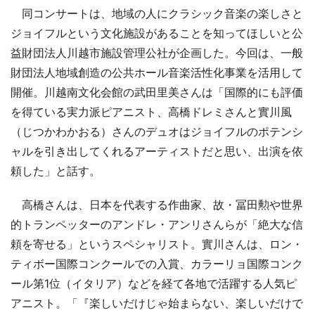
同コンサートは、地域の人にクラシック音楽の楽しさと
ジョイフルという文化施設があることを知ってほしいと公
益財団法人川越市施設管理公社が企画した。今回は、一般
財団法人地域創造の公共ホール音楽活性化事業を活用して
開催。川越南文化会館の武田里美さんは「国際的にも評価
を得ている実力派ピアニスト、高橋ドレミさんと實川風
（じつかわかおる）さんのデュオはジョイフルのポテンシ
ャルを引き出してくれるアーティストだと思い、出演を依
頼した」と話す。
高橋さんは、日本を代表する作曲家、故・冨田勲や世界
的トランペッターのアンドレ・アンリさんらが「絶大な信
頼を寄せる」というスペシャリスト。實川さんは、ロン・
ティボー国際コンクールでの入賞、カラーリョ国際コンク
ール第1位（イタリア）などを経て各地で活躍する人気ピ
アニスト。「『楽しいだけじゃ始まらない、楽しいだけで