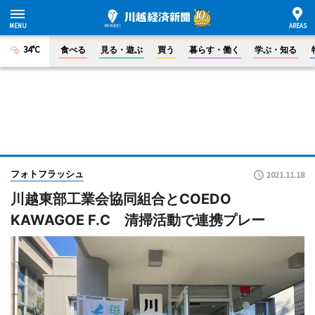
34°C
食べる
見る・遊ぶ
買う
暮らす・働く
学ぶ・知る
フォトフラッシュ
2021.11.18
川越東部工業会協同組合とCOEDO
KAWAGOE F.C 清掃活動で連携プレー