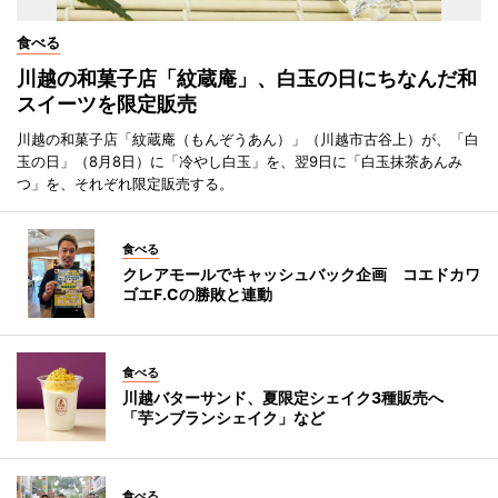
食べる
川越の和菓子店「紋蔵庵」、白玉の日にちなんだ和
スイーツを限定販売
川越の和菓子店「紋蔵庵（もんぞうあん）」（川越市古谷上）が、「白
玉の日」（8月8日）に「冷やし白玉」を、翌9日に「白玉抹茶あんみ
つ」を、それぞれ限定販売する。
食べる
クレアモールでキャッシュバック企画 コエドカワ
ゴエF.Cの勝敗と連動
食べる
川越バターサンド、夏限定シェイク3種販売へ
「芋ンブランシェイク」など
食べる