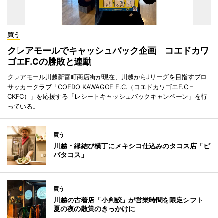
買う
クレアモールでキャッシュバック企画 コエドカワ
ゴエF.Cの勝敗と連動
クレアモール川越新富町商店街が現在、川越からJリーグを目指すプロ
サッカークラブ「COEDO KAWAGOE F.C.（コエドカワゴエF.C＝
CKFC）」を応援する「レシートキャッシュバックキャンペーン」を行
っている。
買う
川越・縁結び横丁にメキシコ仕込みのタコス店「ビ
バタコス」
買う
川越の古着店「小判鮫」が営業時間を限定シフト
夏の夜の散策のきっかけに