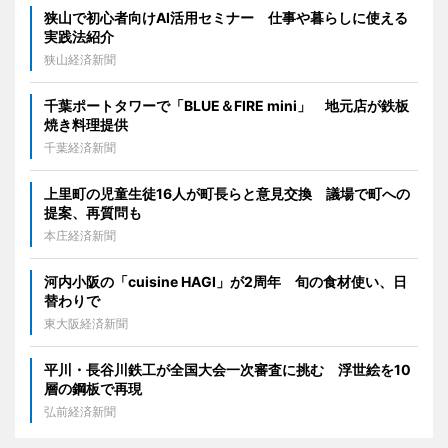
狭山で初心者向けAI活用セミナー 仕事や暮らしに使える
実践法紹介
狭山経済新聞
千葉ポートタワーで「BLUE＆FIRE mini」 地元店が鉄板
焼き料理提供
千葉経済新聞
上里町の児童生徒16人が町長らと意見交換 議場で町への
提案、再質問も
本庄経済新聞
河内小阪の「cuisine HAGI」が2周年 旬の食材使い、日
替わりで
東大阪経済新聞
平川・長谷川鉄工が全国大会一次審査に挑む 浮世絵を10
層の鋼板で再現
弘前経済新聞