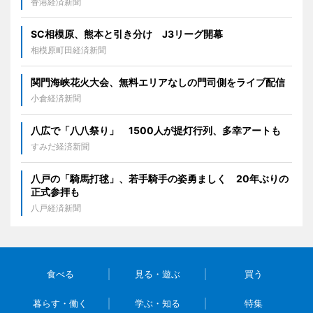
香港経済新聞
SC相模原、熊本と引き分け J3リーグ開幕
相模原町田経済新聞
関門海峡花火大会、無料エリアなしの門司側をライブ配信
小倉経済新聞
八広で「八八祭り」 1500人が提灯行列、多幸アートも
すみだ経済新聞
八戸の「騎馬打毬」、若手騎手の姿勇ましく 20年ぶりの
正式参拝も
八戸経済新聞
食べる
見る・遊ぶ
買う
暮らす・働く
学ぶ・知る
特集