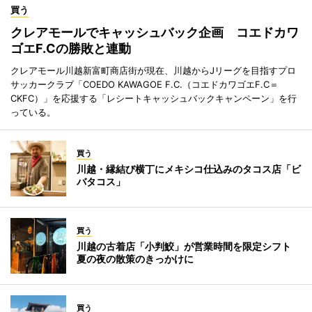
買う
クレアモールでキャッシュバック企画 コエドカワ
ゴエF.Cの勝敗と連動
クレアモール川越新富町商店街が現在、川越からJリーグを目指すプロ
サッカークラブ「COEDO KAWAGOE F.C.（コエドカワゴエF.C＝
CKFC）」を応援する「レシートキャッシュバックキャンペーン」を行
っている。
買う
川越・縁結び横丁にメキシコ仕込みのタコス店「ビ
バタコス」
買う
川越の古着店「小判鮫」が営業時間を限定シフト
夏の夜の散策のきっかけに
買う