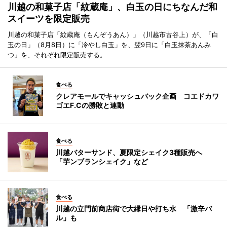
川越の和菓子店「紋蔵庵」、白玉の日にちなんだ和
スイーツを限定販売
川越の和菓子店「紋蔵庵（もんぞうあん）」（川越市古谷上）が、「白
玉の日」（8月8日）に「冷やし白玉」を、翌9日に「白玉抹茶あんみ
つ」を、それぞれ限定販売する。
食べる
クレアモールでキャッシュバック企画 コエドカワ
ゴエF.Cの勝敗と連動
食べる
川越バターサンド、夏限定シェイク3種販売へ
「芋ンブランシェイク」など
食べる
川越の立門前商店街で大縁日や打ち水 「激辛バ
ル」も