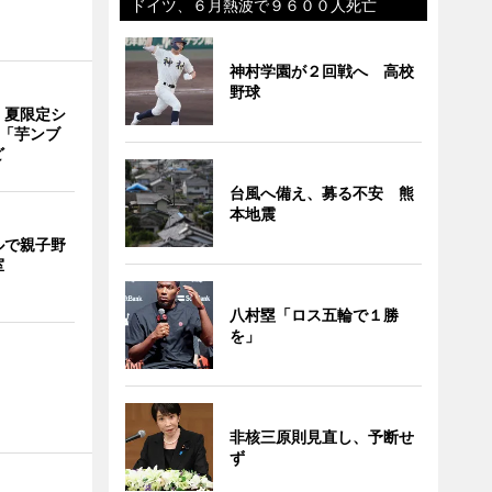
ドイツ、６月熱波で９６００人死亡
神村学園が２回戦へ 高校
野球
、夏限定シ
 「芋ンブ
ど
台風へ備え、募る不安 熊
本地震
ルで親子野
室
八村塁「ロス五輪で１勝
を」
非核三原則見直し、予断せ
ず