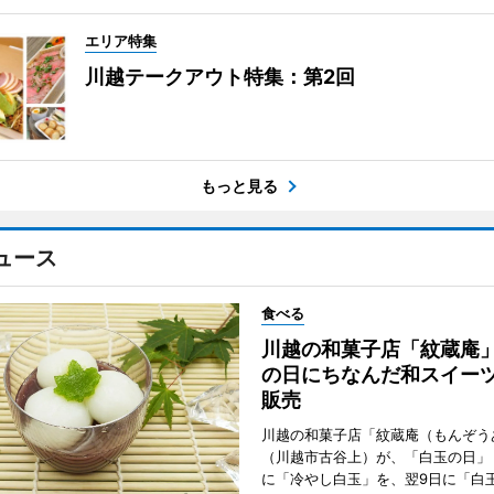
エリア特集
川越テークアウト特集：第2回
もっと見る
ュース
食べる
川越の和菓子店「紋蔵庵
の日にちなんだ和スイー
販売
川越の和菓子店「紋蔵庵（もんぞう
（川越市古谷上）が、「白玉の日」
に「冷やし白玉」を、翌9日に「白