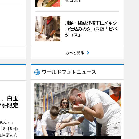
タコス」
川越・縁結び横丁にメキシ
コ仕込みのタコス店「ビバ
タコス」
もっと見る
ワールドフォトニュース
」、白玉
ツを限定
あん）」
（8月8日）
玉抹茶あん