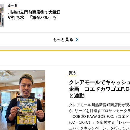
食べる
川越の立門前商店街で大縁日
や打ち水 「激辛バル」も
もっと見る
買う
クレアモールでキャッシ
企画 コエドカワゴエF.
と連動
クレアモール川越新富町商店街が現
らJリーグを目指すプロサッカーク
「COEDO KAWAGOE F.C.（コ
F.C＝CKFC）」を応援する「レシ
ュバックキャンペーン」を行ってい