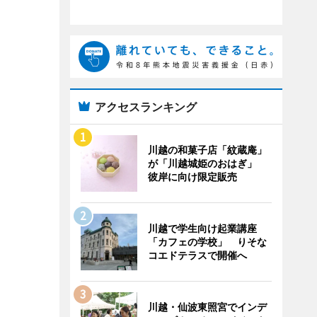
アクセスランキング
川越の和菓子店「紋蔵庵」
が「川越城姫のおはぎ」
彼岸に向け限定販売
川越で学生向け起業講座
「カフェの学校」 りそな
コエドテラスで開催へ
川越・仙波東照宮でインデ