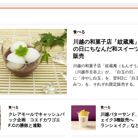
食べる
川越の和菓子店「紋蔵庵
の日にちなんだ和スイー
販売
川越の和菓子店「紋蔵庵（もんぞう
（川越市古谷上）が、「白玉の日」
に「冷やし白玉」を、翌9日に「白
みつ」を、それぞれ限定販売する。
食べる
食べる
クレアモールでキャッシュバ
川越バターサンド
ック企画 コエドカワゴエ
ェイク3種販売へ
F.Cの勝敗と連動
ランシェイク」な