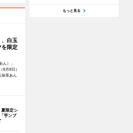
もっと見る
」、白玉
ツを限定
あん）」
（8月8日）
玉抹茶あん
、夏限定シ
 「芋ンブ
ど