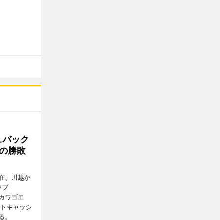
ュバック
Cの勝敗
在、川越か
ラブ
エドカワゴエ
ートキャッシ
る。