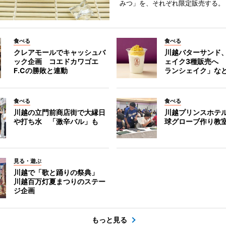
みつ」を、それぞれ限定販売する。
食べる
食べる
クレアモールでキャッシュバ
川越バターサンド
ック企画 コエドカワゴエ
ェイク3種販売へ
F.Cの勝敗と連動
ランシェイク」な
食べる
食べる
川越の立門前商店街で大縁日
川越プリンスホテ
や打ち水 「激辛バル」も
球グローブ作り教
見る・遊ぶ
川越で「歌と踊りの祭典」
川越百万灯夏まつりのステー
ジ企画
もっと見る