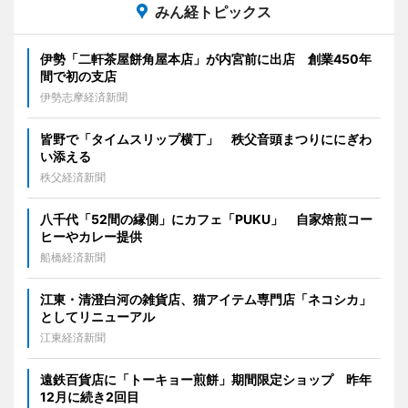
みん経トピックス
伊勢「二軒茶屋餅角屋本店」が内宮前に出店 創業450年
間で初の支店
伊勢志摩経済新聞
皆野で「タイムスリップ横丁」 秩父音頭まつりににぎわ
い添える
秩父経済新聞
八千代「52間の縁側」にカフェ「PUKU」 自家焙煎コー
ヒーやカレー提供
船橋経済新聞
江東・清澄白河の雑貨店、猫アイテム専門店「ネコシカ」
としてリニューアル
江東経済新聞
遠鉄百貨店に「トーキョー煎餅」期間限定ショップ 昨年
12月に続き2回目