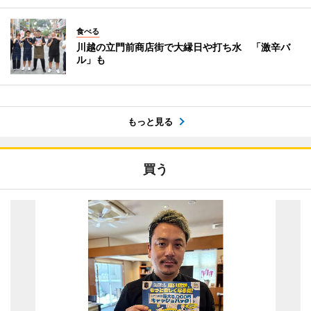
食べる
川越の立門前商店街で大縁日や打ち水 「激辛バ
ル」も
もっと見る
買う