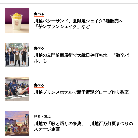
食べる
川越バターサンド、夏限定シェイク3種販売へ
「芋ンブランシェイク」など
食べる
川越の立門前商店街で大縁日や打ち水 「激辛バ
ル」も
食べる
川越プリンスホテルで親子野球グローブ作り教室
見る・遊ぶ
川越で「歌と踊りの祭典」 川越百万灯夏まつりの
ステージ企画