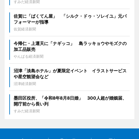
すみだ経済新聞
佐賀に「ばくてん屋」 「シルク・ドゥ・ソレイユ」元パ
フォーマーが指導
佐賀経済新聞
今帰仁・上運天に「ナギッコ」 島ラッキョウやモズクの
加工品販売
やんばる経済新聞
沼津「淡島ホテル」が夏限定イベント イラストサービス
や星空観望会など
沼津経済新聞
墨田区役所、「令和8年8月8日婚」 300人超が婚姻届、
開庁前から長い列
すみだ経済新聞