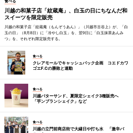
食べる
川越の和菓子店「紋蔵庵」、白玉の日にちなんだ和
スイーツを限定販売
川越の和菓子店「紋蔵庵（もんぞうあん）」（川越市古谷上）が、「白
玉の日」（8月8日）に「冷やし白玉」を、翌9日に「白玉抹茶あんみ
つ」を、それぞれ限定販売する。
食べる
クレアモールでキャッシュバック企画 コエドカワ
ゴエF.Cの勝敗と連動
食べる
川越バターサンド、夏限定シェイク3種販売へ
「芋ンブランシェイク」など
食べる
川越の立門前商店街で大縁日や打ち水 「激辛バ