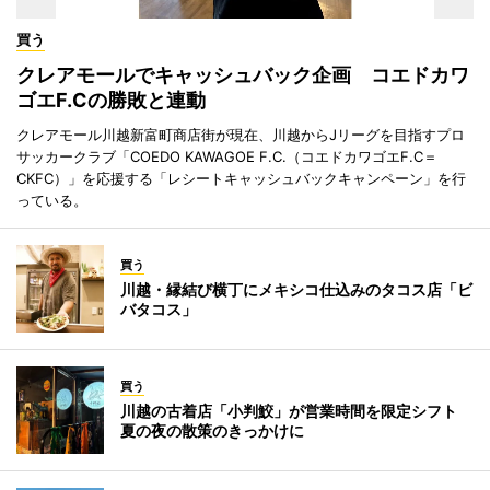
買う
クレアモールでキャッシュバック企画 コエドカワ
ゴエF.Cの勝敗と連動
クレアモール川越新富町商店街が現在、川越からJリーグを目指すプロ
サッカークラブ「COEDO KAWAGOE F.C.（コエドカワゴエF.C＝
CKFC）」を応援する「レシートキャッシュバックキャンペーン」を行
っている。
買う
川越・縁結び横丁にメキシコ仕込みのタコス店「ビ
バタコス」
買う
川越の古着店「小判鮫」が営業時間を限定シフト
夏の夜の散策のきっかけに