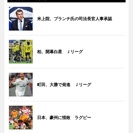
米上院、ブランチ氏の司法長官人事承認
柏、開幕白星 Ｊリーグ
町田、大勝で発進 Ｊリーグ
日本、豪州に惜敗 ラグビー