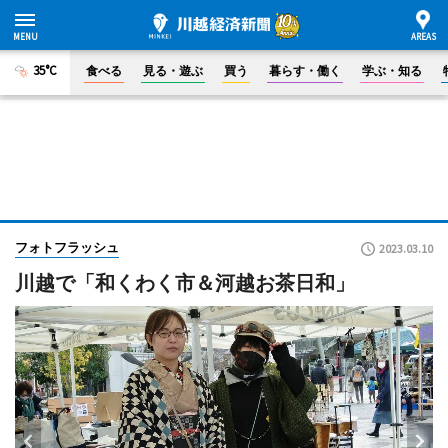
35°C
食べる
見る・遊ぶ
買う
暮らす・働く
学ぶ・知る
フォトフラッシュ
2023.03.10
川越で「和くわく市＆河越お茶日和」