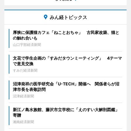
みん経トピックス
厚狭に保護猫カフェ「ねことおちゃ」 古民家改築、猫と
の触れ合いも
山口宇部経済新聞
文花で学生企画の「すみだタウンミーティング」 4テーマ
で意見交換
すみだ経済新聞
沼津発祥の医学研究会「U-TECH」開催へ 関係者らが沼
津市長を表敬訪問
沼津経済新聞
新江ノ島水族館、藤沢市立学校に「えのすい大解剖図鑑」
寄贈
湘南経済新聞