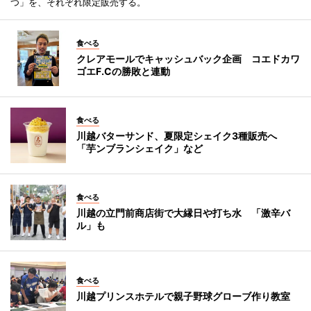
つ」を、それぞれ限定販売する。
食べる
クレアモールでキャッシュバック企画 コエドカワ
ゴエF.Cの勝敗と連動
食べる
川越バターサンド、夏限定シェイク3種販売へ
「芋ンブランシェイク」など
食べる
川越の立門前商店街で大縁日や打ち水 「激辛バ
ル」も
食べる
川越プリンスホテルで親子野球グローブ作り教室