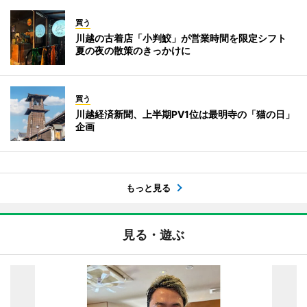
買う
川越の古着店「小判鮫」が営業時間を限定シフト
夏の夜の散策のきっかけに
買う
川越経済新聞、上半期PV1位は最明寺の「猫の日」
企画
もっと見る
見る・遊ぶ