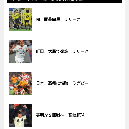
柏、開幕白星 Ｊリーグ
町田、大勝で発進 Ｊリーグ
日本、豪州に惜敗 ラグビー
英明が２回戦へ 高校野球