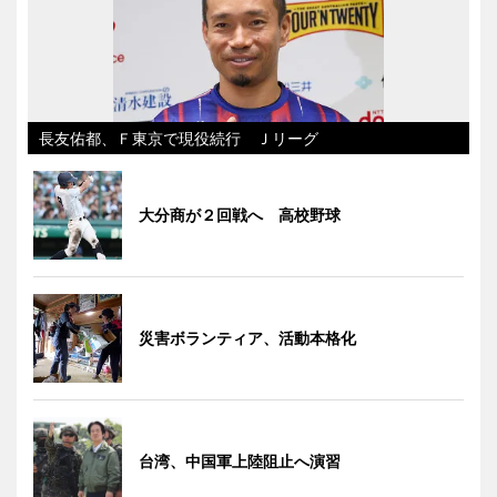
長友佑都、Ｆ東京で現役続行 Ｊリーグ
大分商が２回戦へ 高校野球
災害ボランティア、活動本格化
台湾、中国軍上陸阻止へ演習