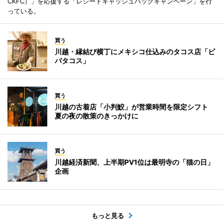
CKFC）」を応援する「レシートキャッシュバックキャンペーン」を行
っている。
買う
川越・縁結び横丁にメキシコ仕込みのタコス店「ビ
バタコス」
買う
川越の古着店「小判鮫」が営業時間を限定シフト
夏の夜の散策のきっかけに
買う
川越経済新聞、上半期PV1位は最明寺の「猫の日」
企画
もっと見る