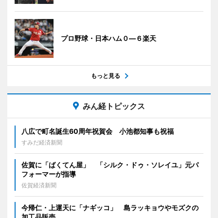
プロ野球・日本ハム０―６楽天
もっと見る
みん経トピックス
八広で町名誕生60周年祝賀会 小池都知事も祝福
すみだ経済新聞
佐賀に「ばくてん屋」 「シルク・ドゥ・ソレイユ」元パ
フォーマーが指導
佐賀経済新聞
今帰仁・上運天に「ナギッコ」 島ラッキョウやモズクの
加工品販売