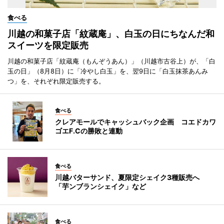
食べる
川越の和菓子店「紋蔵庵」、白玉の日にちなんだ和
スイーツを限定販売
川越の和菓子店「紋蔵庵（もんぞうあん）」（川越市古谷上）が、「白
玉の日」（8月8日）に「冷やし白玉」を、翌9日に「白玉抹茶あんみ
つ」を、それぞれ限定販売する。
食べる
クレアモールでキャッシュバック企画 コエドカワ
ゴエF.Cの勝敗と連動
食べる
川越バターサンド、夏限定シェイク3種販売へ
「芋ンブランシェイク」など
食べる