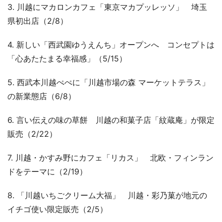
3. 川越にマカロンカフェ「東京マカプッレッソ」 埼玉
県初出店（2/8）
4. 新しい「西武園ゆうえんち」オープンへ コンセプトは
「心あたたまる幸福感」（5/15）
5. 西武本川越ぺぺに「川越市場の森 マーケットテラス」
の新業態店（6/8）
6. 言い伝えの味の草餅 川越の和菓子店「紋蔵庵」が限定
販売（2/22）
7. 川越・かすみ野にカフェ「リカス」 北欧・フィンラン
ドをテーマに（2/19）
8. 「川越いちごクリーム大福」 川越・彩乃菓が地元の
イチゴ使い限定販売（2/5）