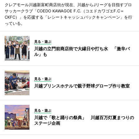
クレアモール川越新富町商店街が現在、川越からJリーグを目指すプロ
サッカークラブ「COEDO KAWAGOE F.C.（コエドカワゴエF.C＝
CKFC）」を応援する「レシートキャッシュバックキャンペーン」を行
っている。
見る・遊ぶ
川越の立門前商店街で大縁日や打ち水 「激辛バ
ル」も
見る・遊ぶ
川越プリンスホテルで親子野球グローブ作り教室
見る・遊ぶ
川越で「歌と踊りの祭典」 川越百万灯夏まつりの
ステージ企画