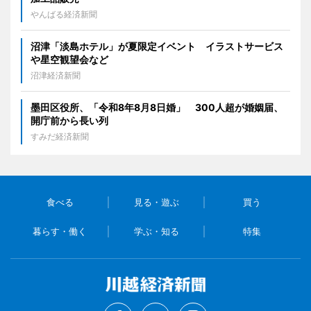
やんばる経済新聞
沼津「淡島ホテル」が夏限定イベント イラストサービス
や星空観望会など
沼津経済新聞
墨田区役所、「令和8年8月8日婚」 300人超が婚姻届、
開庁前から長い列
すみだ経済新聞
食べる
見る・遊ぶ
買う
暮らす・働く
学ぶ・知る
特集