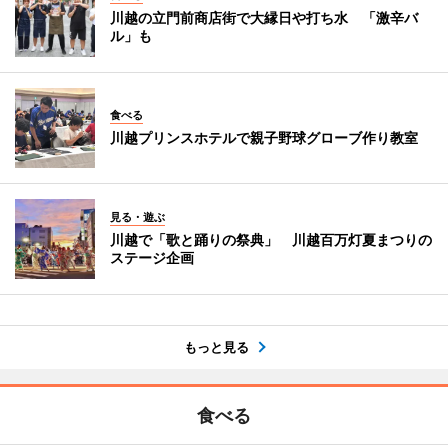
川越の立門前商店街で大縁日や打ち水 「激辛バ
ル」も
食べる
川越プリンスホテルで親子野球グローブ作り教室
見る・遊ぶ
川越で「歌と踊りの祭典」 川越百万灯夏まつりの
ステージ企画
もっと見る
食べる