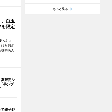
もっと見る
」、白玉
ツを限定
あん）」
（8月8日）
玉抹茶あん
、夏限定シ
 「芋ンブ
ど
ルで親子野