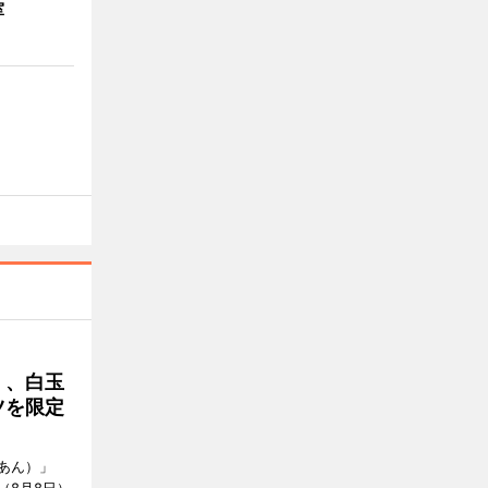
室
」、白玉
ツを限定
あん）」