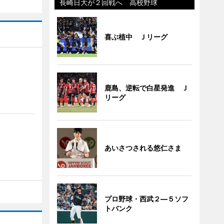
長崎日大が２回戦へ 高校野球
喜ぶ植中 Ｊリーグ
鹿島、逆転で白星発進 Ｊ
リーグ
あいさつされる悠仁さま
プロ野球・西武２―５ソフ
トバンク