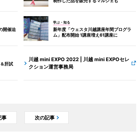
制作した品を販売するマルシェも
学ぶ・知る
の開催迫
新年度「ウェスタ川越講座年間プログラ
ム」配布開始 1講座増え61講座に
川越 mini EXPO 2022 | 川越 mini EXPOセレ
＆肝試
クション運営事務局
記事
次の記事