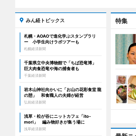
みん経トピックス
特集
札幌・AOAOで進化学ぶスタンプラリ
ー 小学生向けラボツアーも
札幌経済新聞
千葉県立中央博物館で「ちば恐竜博」
巨大肉食恐竜や海の捕食者も
千葉経済新聞
岩木山神社向かいに「お山の花彩食堂 龍
の憩」 和食職人の夫婦が経営
弘前経済新聞
浅草・松が谷にニットカフェ「ito-
mori」 編み物好きが集う場に
浅草経済新聞