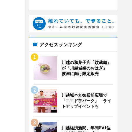
アクセスランキング
川越の和菓子店「紋蔵庵」
が「川越城姫のおはぎ」
彼岸に向け限定販売
川越城本丸御殿前広場で
「コエド芋パーク」 ライ
トアップイベントも
川越経済新聞、年間PV1位