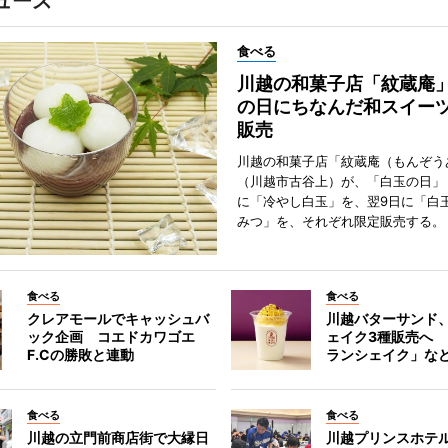
ュース
食べる
川越の和菓子店「紋蔵庵
の日にちなんだ和スイー
販売
川越の和菓子店「紋蔵庵（もんぞう
（川越市古谷上）が、「白玉の日」
に「冷やし白玉」を、翌9日に「白
みつ」を、それぞれ限定販売する。
食べる
食べる
クレアモールでキャッシュバ
川越バターサンド
ック企画 コエドカワゴエ
ェイク3種販売へ
F.Cの勝敗と連動
ランシェイク」な
食べる
食べる
川越の立門前商店街で大縁日
川越プリンスホテ