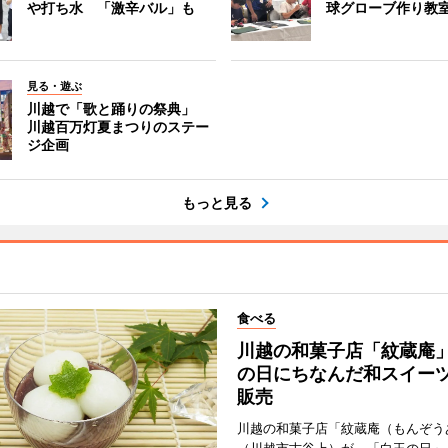
や打ち水 「激辛バル」も
球グローブ作り教
見る・遊ぶ
川越で「歌と踊りの祭典」
川越百万灯夏まつりのステー
ジ企画
もっと見る
食べる
川越の和菓子店「紋蔵庵
の日にちなんだ和スイー
販売
川越の和菓子店「紋蔵庵（もんぞう