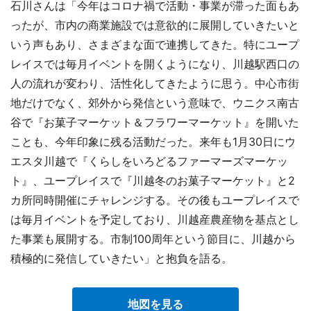
石川さんは「今年はコロナ禍で活動・事業が滞った面もあ
ったが、市内の商業施設では意欲的に展開していきたいと
いう声もあり、さまざまな面で連携してきた。特にユープ
レイスでは毎月イベントを開くようになり、川越駅西口の
人の流れが変わり、活性化してきたように思う。中心市街
地だけでなく、郊外から発信という意味で、ウニクス南古
谷で『お菓子マーケット＆フラワーマーケット』を開いた
ことも、今年印象に残る活動だった。来年も1月30日にウ
エスタ川越で『くらしをいろどるファーマーズマーケッ
ト』、ユープレイスで『川越冬のお菓子マーケット』と2
カ所同時開催にチャレンジする。その後もユープレイスで
は毎月イベントを予定しており、川越産農産物を基点とし
た事業も展開する。市制100周年という節目に、川越から
積極的に発信していきたい」と抱負を語る。
地図を見る