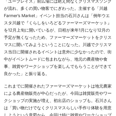
「ユープレイス」前広場には絶え間なくクリスマスソング
が流れ、多くの買い物客でにぎわった。主催する「川越
Farmer’s Market」イベント担当の石川さんは「例年ウエ
スタ川越で『くらしをいろどるファーマーズマーケット』
を12月上旬に開いているが、日程が来年1月になり12月の
予定が無くなったため、ファーマーズマーケットをクリス
マスに開いてみようということになった。川越でクリスマ
ス当日に開催されるイベントは意外に少なかったので、街
中がイベントムードに包まれながら、地元の農産物や食
事、雑貨やワークショップを楽しんでもらうことができて
良かった」と振り返る。
これまでに開催されたファーマーズマーケットは地元農家
による農産物販売が中心だったが、今回は雑貨販売やワー
クショップの実施が増え、初出店のショップも。石川さん
は「買い物だけでなくクリスマスらしい手作り体験を用意
しようという意図から、今回は特に雑貨やワークショップ