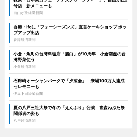
号店 新メニューも
自由が丘経済新聞
香港・ifcに「フォーシーズンズ」直営ケーキショップ ポッ
プアップ出店
香港経済新聞
小倉・魚町の台湾料理店「麗白」が10周年 小倉南産の台
湾野菜使う
小倉経済新聞
石廊崎オーシャンパークで「夕涼会」 来場100万人達成
セレモニーも
伊豆下田経済新聞
夏の八戸三社大祭で冬の「えんぶり」公演 青森ねぶた祭
関係者の姿も
八戸経済新聞