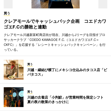
買う
クレアモールでキャッシュバック企画 コエドカワ
ゴエF.Cの勝敗と連動
クレアモール川越新富町商店街が現在、川越からJリーグを目指すプロ
サッカークラブ「COEDO KAWAGOE F.C.（コエドカワゴエF.C＝
CKFC）」を応援する「レシートキャッシュバックキャンペーン」を行
っている。
買う
川越・縁結び横丁にメキシコ仕込みのタコス店「ビ
バタコス」
買う
川越の古着店「小判鮫」が営業時間を限定シフト
夏の夜の散策のきっかけに