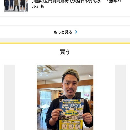
川越の立門前商店街で大縁日や打ち水 「激辛バ
ル」も
もっと見る
買う