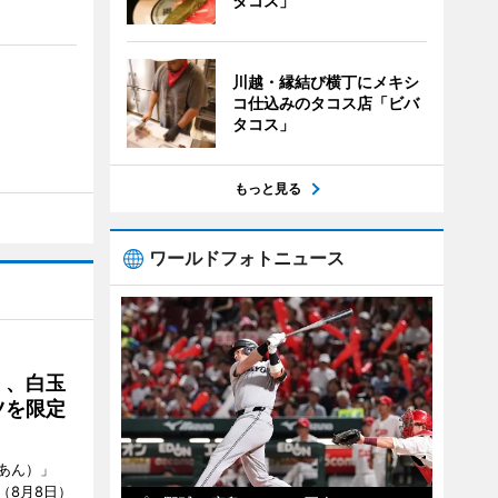
タコス」
川越・縁結び横丁にメキシ
コ仕込みのタコス店「ビバ
タコス」
もっと見る
ワールドフォトニュース
」、白玉
ツを限定
あん）」
（8月8日）