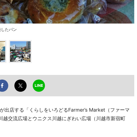
販売したパン
する「くらしをいろどるFarmer’s Market（ファーマ
タ川越交流広場とウニクス川越にぎわい広場（川越市新宿町