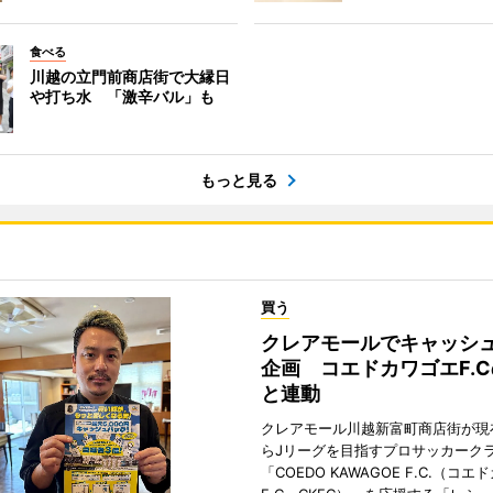
食べる
川越の立門前商店街で大縁日
や打ち水 「激辛バル」も
もっと見る
買う
クレアモールでキャッシ
企画 コエドカワゴエF.
と連動
クレアモール川越新富町商店街が現
らJリーグを目指すプロサッカーク
「COEDO KAWAGOE F.C.（コ