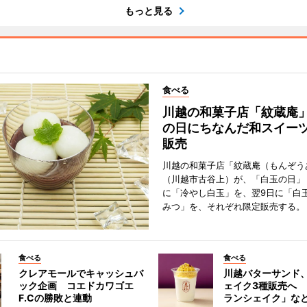
もっと見る
食べる
川越の和菓子店「紋蔵庵
の日にちなんだ和スイー
販売
川越の和菓子店「紋蔵庵（もんぞう
（川越市古谷上）が、「白玉の日」
に「冷やし白玉」を、翌9日に「白
みつ」を、それぞれ限定販売する。
食べる
食べる
クレアモールでキャッシュバ
川越バターサンド
ック企画 コエドカワゴエ
ェイク3種販売へ
F.Cの勝敗と連動
ランシェイク」な