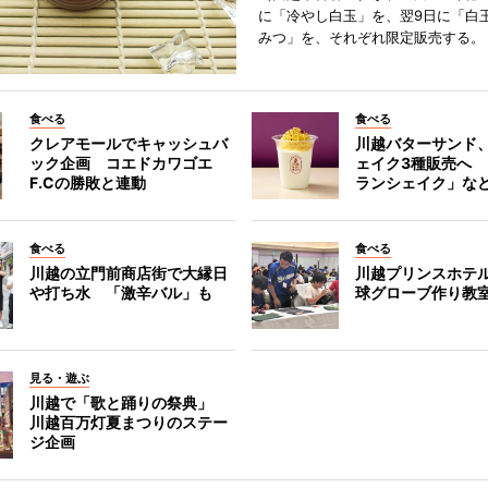
に「冷やし白玉」を、翌9日に「白
みつ」を、それぞれ限定販売する。
食べる
食べる
クレアモールでキャッシュバ
川越バターサンド
ック企画 コエドカワゴエ
ェイク3種販売へ
F.Cの勝敗と連動
ランシェイク」な
食べる
食べる
川越の立門前商店街で大縁日
川越プリンスホテ
や打ち水 「激辛バル」も
球グローブ作り教
見る・遊ぶ
川越で「歌と踊りの祭典」
川越百万灯夏まつりのステー
ジ企画