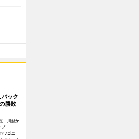
ュバック
Cの勝敗
在、川越か
ラブ
エドカワゴエ