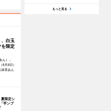
もっと見る
」、白玉
ツを限定
あん）」
（8月8日）
玉抹茶あん
、夏限定シ
 「芋ンブ
ど