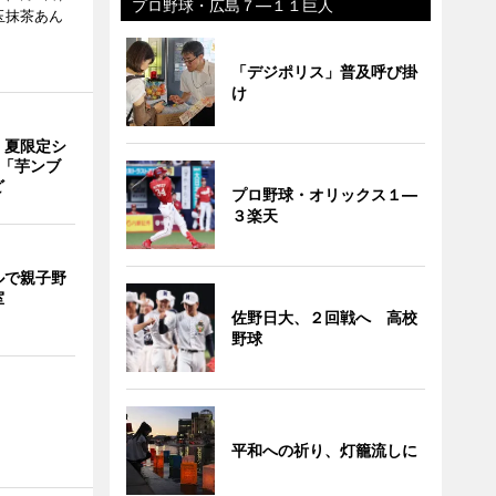
プロ野球・広島７―１１巨人
玉抹茶あん
「デジポリス」普及呼び掛
け
、夏限定シ
 「芋ンブ
ど
プロ野球・オリックス１―
３楽天
ルで親子野
室
佐野日大、２回戦へ 高校
野球
平和への祈り、灯籠流しに