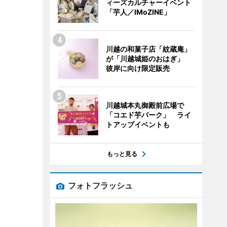
ィーズカルチャーイベント
「芋人／IMoZINE」
川越の和菓子店「紋蔵庵」
が「川越城姫のおはぎ」
彼岸に向け限定販売
川越城本丸御殿前広場で
「コエド芋パーク」 ライ
トアップイベントも
もっと見る
フォトフラッシュ