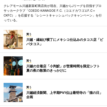
クレアモール川越新富町商店街が現在、川越からJリーグを目指すプロ
サッカークラブ「COEDO KAWAGOE F.C.（コエドカワゴエF.C＝
CKFC）」を応援する「レシートキャッシュバックキャンペーン」を行
っている。
買う
川越・縁結び横丁にメキシコ仕込みのタコス店「ビ
バタコス」
買う
川越の古着店「小判鮫」が営業時間を限定シフト
夏の夜の散策のきっかけに
買う
川越経済新聞、上半期PV1位は最明寺の「猫の日」
企画