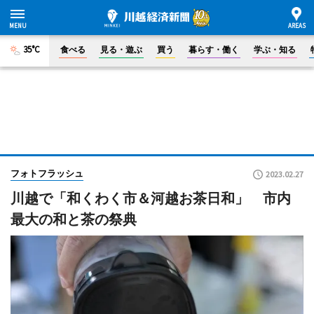
35°C
食べる
見る・遊ぶ
買う
暮らす・働く
学ぶ・知る
フォトフラッシュ
2023.02.27
川越で「和くわく市＆河越お茶日和」 市内
最大の和と茶の祭典