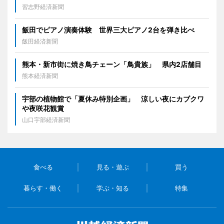
習志野経済新聞
飯田でピアノ演奏体験 世界三大ピアノ2台を弾き比べ
飯田経済新聞
熊本・新市街に焼き鳥チェーン「鳥貴族」 県内2店舗目
熊本経済新聞
宇部の植物館で「夏休み特別企画」 涼しい夜にカブクワ
や夜咲花観賞
山口宇部経済新聞
食べる
見る・遊ぶ
買う
暮らす・働く
学ぶ・知る
特集