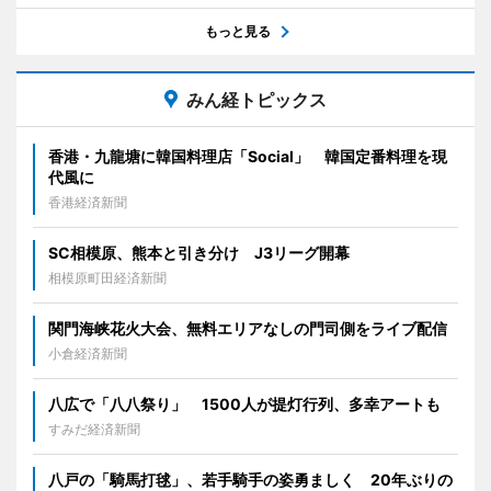
もっと見る
みん経トピックス
香港・九龍塘に韓国料理店「Social」 韓国定番料理を現
代風に
香港経済新聞
SC相模原、熊本と引き分け J3リーグ開幕
相模原町田経済新聞
関門海峡花火大会、無料エリアなしの門司側をライブ配信
小倉経済新聞
八広で「八八祭り」 1500人が提灯行列、多幸アートも
すみだ経済新聞
八戸の「騎馬打毬」、若手騎手の姿勇ましく 20年ぶりの