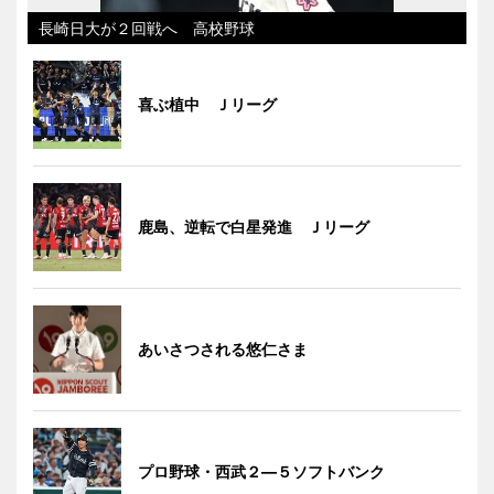
長崎日大が２回戦へ 高校野球
喜ぶ植中 Ｊリーグ
鹿島、逆転で白星発進 Ｊリーグ
あいさつされる悠仁さま
プロ野球・西武２―５ソフトバンク