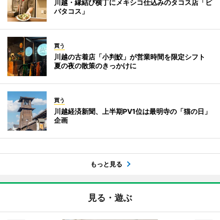
川越・縁結び横丁にメキシコ仕込みのタコス店「ビ
バタコス」
買う
川越の古着店「小判鮫」が営業時間を限定シフト
夏の夜の散策のきっかけに
買う
川越経済新聞、上半期PV1位は最明寺の「猫の日」
企画
もっと見る
見る・遊ぶ