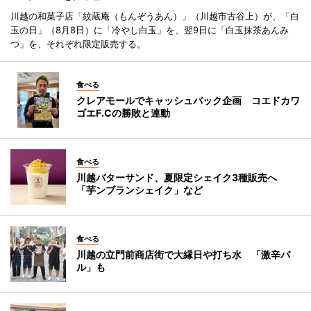
川越の和菓子店「紋蔵庵（もんぞうあん）」（川越市古谷上）が、「白
玉の日」（8月8日）に「冷やし白玉」を、翌9日に「白玉抹茶あんみ
つ」を、それぞれ限定販売する。
食べる
クレアモールでキャッシュバック企画 コエドカワ
ゴエF.Cの勝敗と連動
食べる
川越バターサンド、夏限定シェイク3種販売へ
「芋ンブランシェイク」など
食べる
川越の立門前商店街で大縁日や打ち水 「激辛バ
ル」も