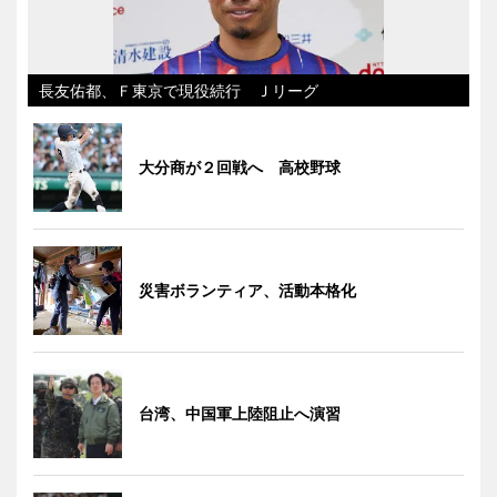
長友佑都、Ｆ東京で現役続行 Ｊリーグ
大分商が２回戦へ 高校野球
災害ボランティア、活動本格化
台湾、中国軍上陸阻止へ演習