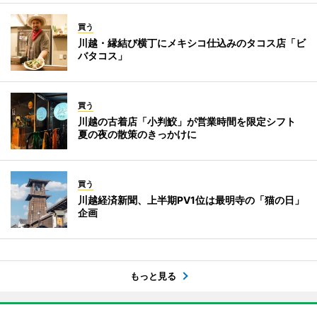
買う
川越・縁結び横丁にメキシコ仕込みのタコス店「ビ
バタコス」
買う
川越の古着店「小判鮫」が営業時間を限定シフト
夏の夜の散策のきっかけに
買う
川越経済新聞、上半期PV1位は最明寺の「猫の日」
企画
もっと見る