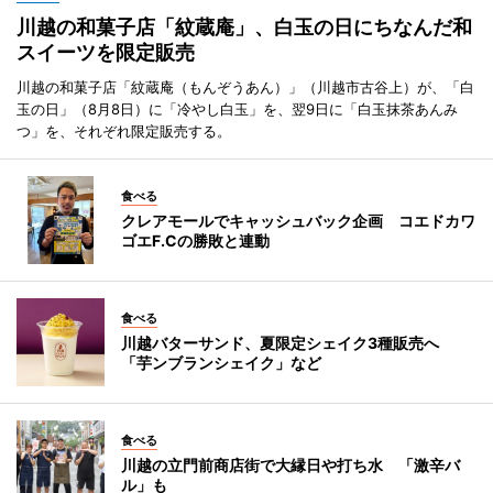
川越の和菓子店「紋蔵庵」、白玉の日にちなんだ和
スイーツを限定販売
川越の和菓子店「紋蔵庵（もんぞうあん）」（川越市古谷上）が、「白
玉の日」（8月8日）に「冷やし白玉」を、翌9日に「白玉抹茶あんみ
つ」を、それぞれ限定販売する。
食べる
クレアモールでキャッシュバック企画 コエドカワ
ゴエF.Cの勝敗と連動
食べる
川越バターサンド、夏限定シェイク3種販売へ
「芋ンブランシェイク」など
食べる
川越の立門前商店街で大縁日や打ち水 「激辛バ
ル」も