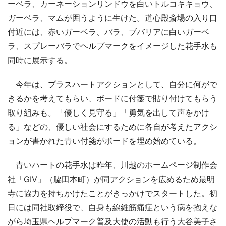
ーベラ、カーネーションリンドウを白いトルコキキョウ、
ガーベラ、マムが囲うように生けた。道心殿斎場の入り口
付近には、赤いガーベラ、バラ、ブバリアに白いガーベ
ラ、スプレーバラでヘルプマークをイメージした花手水も
同時に展示する。
今年は、プラスハートアクションとして、自分に何がで
きるかを考えてもらい、ボードに付箋で貼り付けてもらう
取り組みも。「優しく見守る」「勇気を出して声をかけ
る」などの、優しい社会にするために各自が考えたアクシ
ョンが書かれた青い付箋がボードを埋め始めている。
青いハートの花手水は昨年、川越のホームページ制作会
社「GIV」（脇田本町）が同アクションを広めるため最明
寺に協力を持ちかけたことがきっかけでスタートした。初
日には同社取締役で、自身も線維筋痛症という病を抱えな
がら埼玉県ヘルプマーク普及大使の活動も行う大谷美子さ