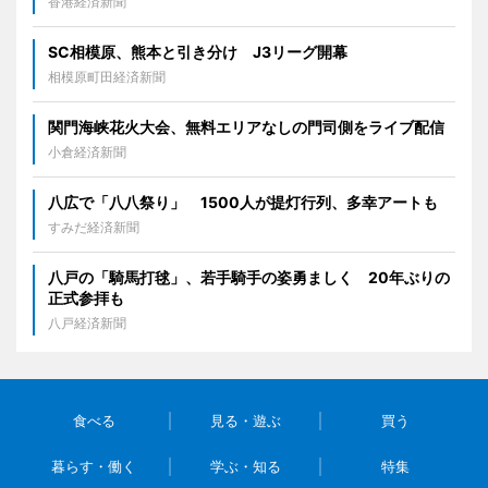
香港経済新聞
SC相模原、熊本と引き分け J3リーグ開幕
相模原町田経済新聞
関門海峡花火大会、無料エリアなしの門司側をライブ配信
小倉経済新聞
八広で「八八祭り」 1500人が提灯行列、多幸アートも
すみだ経済新聞
八戸の「騎馬打毬」、若手騎手の姿勇ましく 20年ぶりの
正式参拝も
八戸経済新聞
食べる
見る・遊ぶ
買う
暮らす・働く
学ぶ・知る
特集