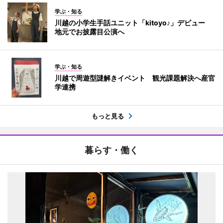
学ぶ・知る
川越の小学生手話ユニット「kitoyo♪」デビュー
地元でお披露目公演へ
学ぶ・知る
川越で周遊型謎解きイベント 観光課題解決へ産官
学連携
もっと見る
暮らす・働く