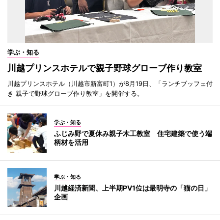
学ぶ・知る
川越プリンスホテルで親子野球グローブ作り教室
川越プリンスホテル（川越市新富町1）が8月19日、「ランチブッフェ付
き 親子で野球グローブ作り教室」を開催する。
学ぶ・知る
ふじみ野で夏休み親子木工教室 住宅建築で使う端
柄材を活用
学ぶ・知る
川越経済新聞、上半期PV1位は最明寺の「猫の日」
企画