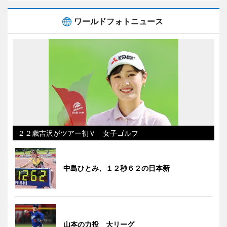
ワールドフォトニュース
２２歳吉沢がツアー初Ｖ 女子ゴルフ
中島ひとみ、１２秒６２の日本新
山本の力投 大リーグ