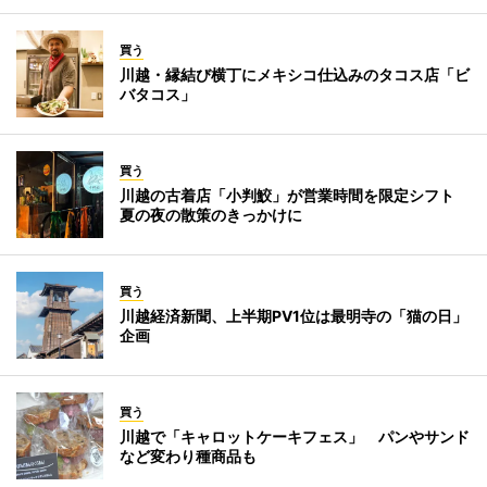
買う
川越・縁結び横丁にメキシコ仕込みのタコス店「ビ
バタコス」
買う
川越の古着店「小判鮫」が営業時間を限定シフト
夏の夜の散策のきっかけに
買う
川越経済新聞、上半期PV1位は最明寺の「猫の日」
企画
買う
川越で「キャロットケーキフェス」 パンやサンド
など変わり種商品も