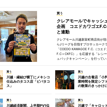
買う
クレアモールでキャッシ
企画 コエドカワゴエF.
と連動
クレアモール川越新富町商店街が現
らJリーグを目指すプロサッカーク
「COEDO KAWAGOE F.C.（コ
F.C＝CKFC）」を応援する「レシ
ュバックキャンペーン」を行ってい
買う
買う
川越・縁結び横丁にメキシコ
川越の古着店「小
仕込みのタコス店「ビバタコ
業時間を限定シフ
ス」
の散策のきっかけ
買う
買う
川越経済新聞、上半期PV1位
川越で「キャロッ