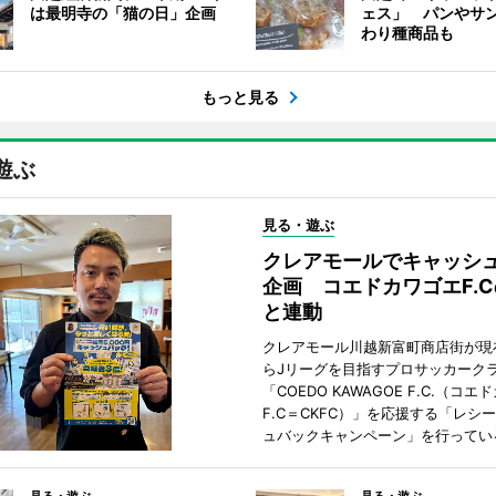
は最明寺の「猫の日」企画
ェス」 パンやサ
わり種商品も
もっと見る
遊ぶ
見る・遊ぶ
クレアモールでキャッシ
企画 コエドカワゴエF.
と連動
クレアモール川越新富町商店街が現
らJリーグを目指すプロサッカーク
「COEDO KAWAGOE F.C.（コ
F.C＝CKFC）」を応援する「レシ
ュバックキャンペーン」を行ってい