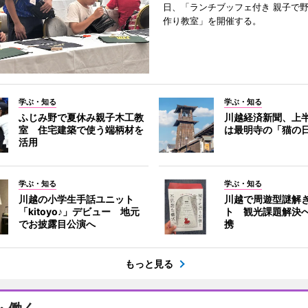
日、「ランチブッフェ付き 親子で
作り教室」を開催する。
学ぶ・知る
学ぶ・知る
ふじみ野で夏休み親子木工教
川越経済新聞、上半
室 住宅建築で使う端柄材を
は最明寺の「猫の
活用
学ぶ・知る
学ぶ・知る
川越の小学生手話ユニット
川越で周遊型謎解
「kitoyo♪」デビュー 地元
ト 観光課題解決
でお披露目公演へ
携
もっと見る