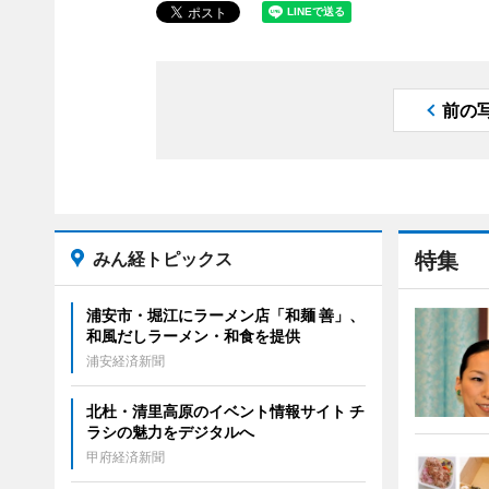
前の
みん経トピックス
特集
浦安市・堀江にラーメン店「和麺 善」、
和風だしラーメン・和食を提供
浦安経済新聞
北杜・清里高原のイベント情報サイト チ
ラシの魅力をデジタルへ
甲府経済新聞