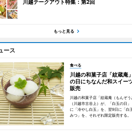
川越テークアウト特集：第2回
もっと見る
ュース
食べる
川越の和菓子店「紋蔵庵
の日にちなんだ和スイー
販売
川越の和菓子店「紋蔵庵（もんぞう
（川越市古谷上）が、「白玉の日」
に「冷やし白玉」を、翌9日に「白
みつ」を、それぞれ限定販売する。