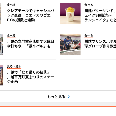
食べる
食べる
クレアモールでキャッシュバ
川越バターサンド
ック企画 コエドカワゴエ
ェイク3種販売へ
F.Cの勝敗と連動
ランシェイク」な
食べる
食べる
川越の立門前商店街で大縁日
川越プリンスホテ
や打ち水 「激辛バル」も
球グローブ作り教
見る・遊ぶ
川越で「歌と踊りの祭典」
川越百万灯夏まつりのステー
ジ企画
もっと見る