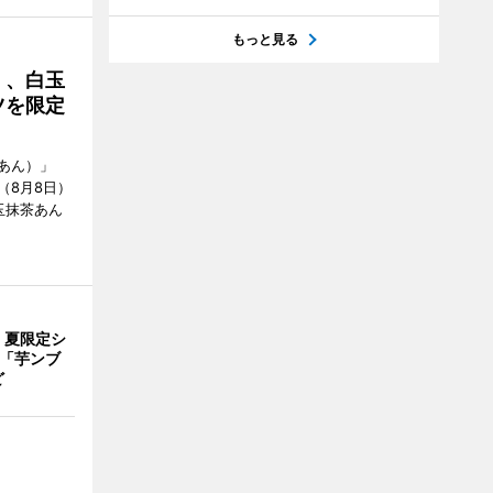
もっと見る
」、白玉
ツを限定
あん）」
（8月8日）
玉抹茶あん
、夏限定シ
 「芋ンブ
ど