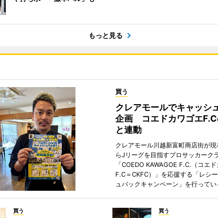
もっと見る
買う
クレアモールでキャッシ
企画 コエドカワゴエF.
と連動
クレアモール川越新富町商店街が現
らJリーグを目指すプロサッカーク
「COEDO KAWAGOE F.C.（コ
F.C＝CKFC）」を応援する「レシ
ュバックキャンペーン」を行ってい
買う
買う