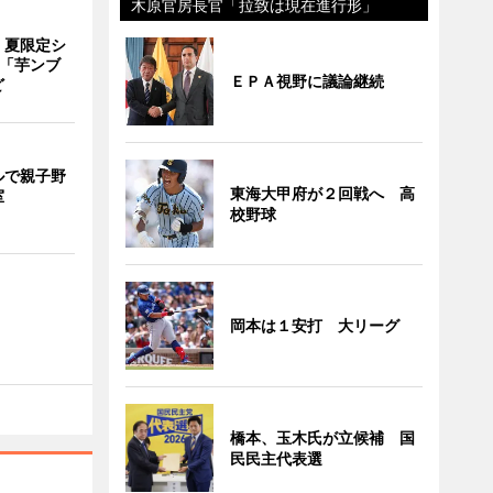
木原官房長官「拉致は現在進行形」
、夏限定シ
 「芋ンブ
ＥＰＡ視野に議論継続
ど
ルで親子野
東海大甲府が２回戦へ 高
室
校野球
岡本は１安打 大リーグ
橋本、玉木氏が立候補 国
民民主代表選