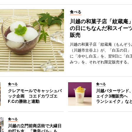
食べる
川越の和菓子店「紋蔵庵
の日にちなんだ和スイー
販売
川越の和菓子店「紋蔵庵（もんぞう
（川越市古谷上）が、「白玉の日」
に「冷やし白玉」を、翌9日に「白
みつ」を、それぞれ限定販売する。
食べる
食べる
クレアモールでキャッシュバ
川越バターサンド
ック企画 コエドカワゴエ
ェイク3種販売へ
F.Cの勝敗と連動
ランシェイク」な
食べる
川越の立門前商店街で大縁日
や打ち水 「激辛バル」も