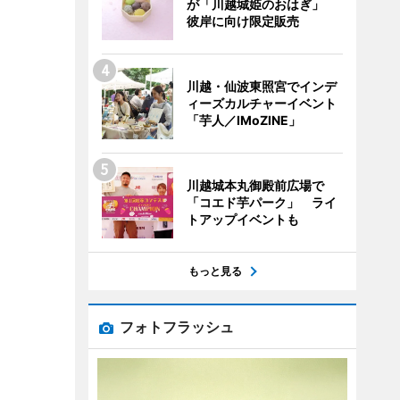
が「川越城姫のおはぎ」
彼岸に向け限定販売
川越・仙波東照宮でインデ
ィーズカルチャーイベント
「芋人／IMoZINE」
川越城本丸御殿前広場で
「コエド芋パーク」 ライ
トアップイベントも
もっと見る
フォトフラッシュ