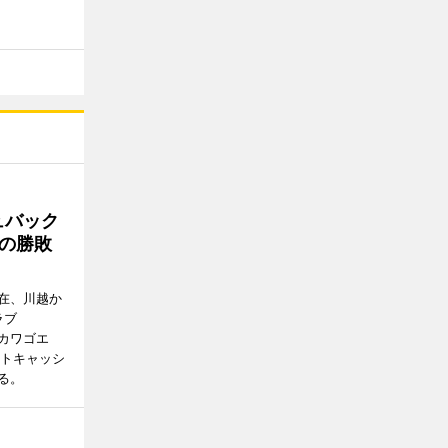
ュバック
Cの勝敗
在、川越か
ラブ
エドカワゴエ
ートキャッシ
る。