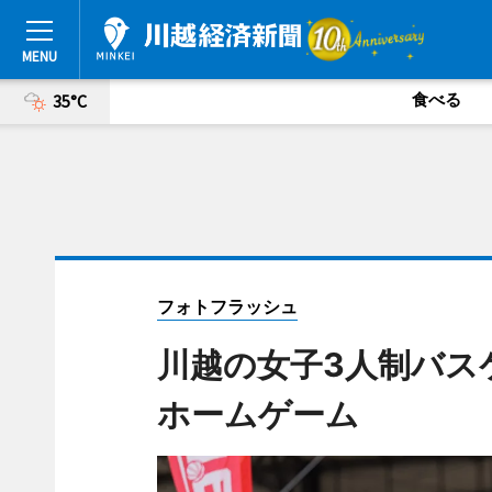
食べる
35°C
フォトフラッシュ
川越の女子3人制バスケ「
ホームゲーム