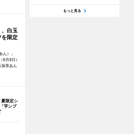
もっと見る
」、白玉
ツを限定
あん）」
（8月8日）
玉抹茶あん
、夏限定シ
 「芋ンブ
ど