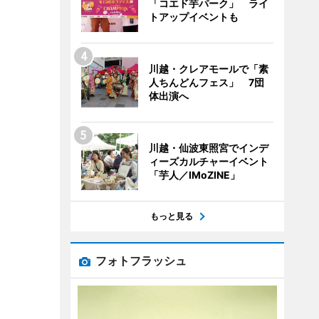
「コエド芋パーク」 ライ
トアップイベントも
川越・クレアモールで「素
人ちんどんフェス」 7団
体出演へ
川越・仙波東照宮でインデ
ィーズカルチャーイベント
「芋人／IMoZINE」
もっと見る
フォトフラッシュ