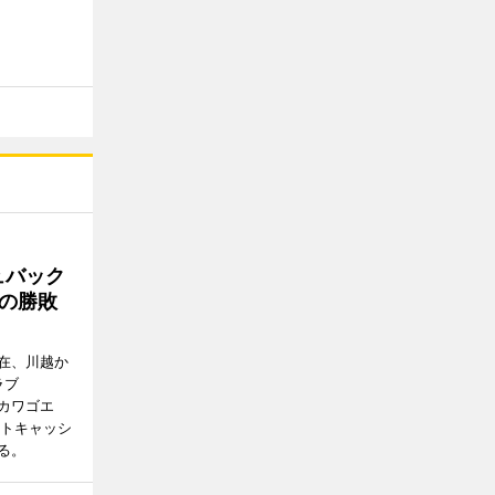
ュバック
Cの勝敗
在、川越か
ラブ
エドカワゴエ
ートキャッシ
る。