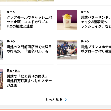
食べる
食べる
クレアモールでキャッシュバ
川越バターサンド
ック企画 コエドカワゴエ
ェイク3種販売へ
F.Cの勝敗と連動
ランシェイク」な
食べる
食べる
川越の立門前商店街で大縁日
川越プリンスホテ
や打ち水 「激辛バル」も
球グローブ作り教
見る・遊ぶ
川越で「歌と踊りの祭典」
川越百万灯夏まつりのステー
ジ企画
もっと見る