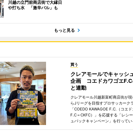
川越の立門前商店街で大縁日
や打ち水 「激辛バル」も
もっと見る
買う
クレアモールでキャッシ
企画 コエドカワゴエF.
と連動
クレアモール川越新富町商店街が現
らJリーグを目指すプロサッカーク
「COEDO KAWAGOE F.C.（コ
F.C＝CKFC）」を応援する「レシ
ュバックキャンペーン」を行ってい