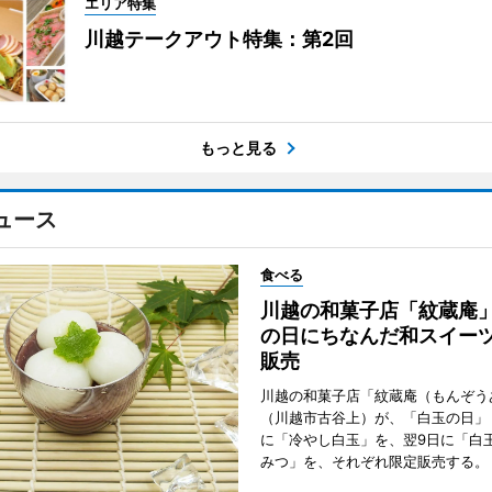
エリア特集
川越テークアウト特集：第2回
もっと見る
ュース
食べる
川越の和菓子店「紋蔵庵
の日にちなんだ和スイー
販売
川越の和菓子店「紋蔵庵（もんぞう
（川越市古谷上）が、「白玉の日」
に「冷やし白玉」を、翌9日に「白
みつ」を、それぞれ限定販売する。