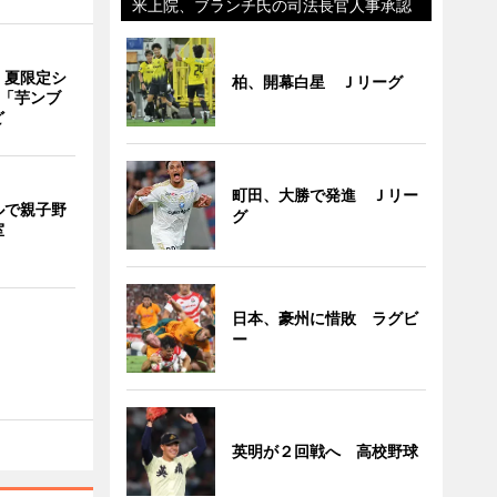
米上院、ブランチ氏の司法長官人事承認
、夏限定シ
柏、開幕白星 Ｊリーグ
 「芋ンブ
ど
町田、大勝で発進 Ｊリー
ルで親子野
グ
室
日本、豪州に惜敗 ラグビ
ー
英明が２回戦へ 高校野球