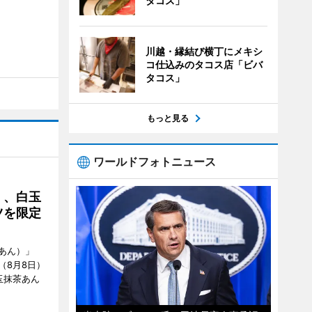
タコス」
川越・縁結び横丁にメキシ
コ仕込みのタコス店「ビバ
タコス」
もっと見る
ワールドフォトニュース
」、白玉
ツを限定
あん）」
（8月8日）
玉抹茶あん