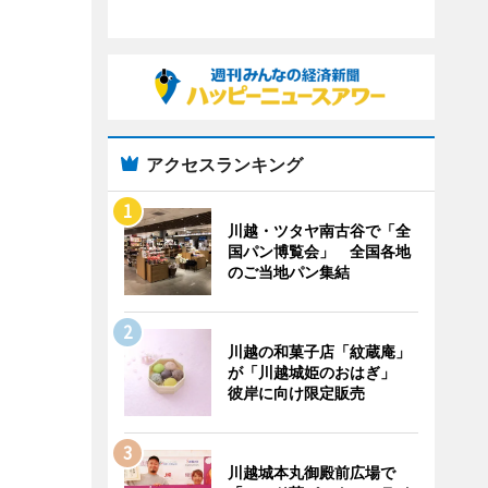
アクセスランキング
川越・ツタヤ南古谷で「全
国パン博覧会」 全国各地
のご当地パン集結
川越の和菓子店「紋蔵庵」
が「川越城姫のおはぎ」
彼岸に向け限定販売
川越城本丸御殿前広場で