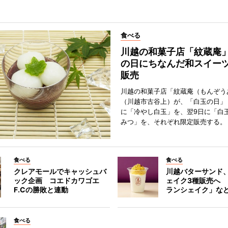
食べる
川越の和菓子店「紋蔵庵
の日にちなんだ和スイー
販売
川越の和菓子店「紋蔵庵（もんぞう
（川越市古谷上）が、「白玉の日」
に「冷やし白玉」を、翌9日に「白
みつ」を、それぞれ限定販売する。
食べる
食べる
クレアモールでキャッシュバ
川越バターサンド
ック企画 コエドカワゴエ
ェイク3種販売へ
F.Cの勝敗と連動
ランシェイク」な
食べる