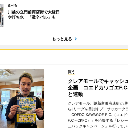
食べる
川越の立門前商店街で大縁日
や打ち水 「激辛バル」も
もっと見る
買う
クレアモールでキャッシ
企画 コエドカワゴエF.
と連動
クレアモール川越新富町商店街が現
らJリーグを目指すプロサッカーク
「COEDO KAWAGOE F.C.（コ
F.C＝CKFC）」を応援する「レシ
ュバックキャンペーン」を行ってい