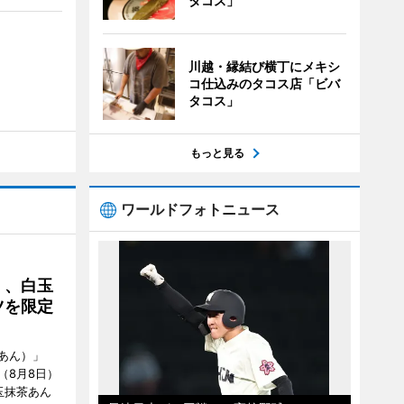
タコス」
川越・縁結び横丁にメキシ
コ仕込みのタコス店「ビバ
タコス」
もっと見る
ワールドフォトニュース
」、白玉
ツを限定
あん）」
（8月8日）
玉抹茶あん