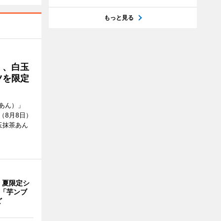
もっと見る
」、白玉
ツを限定
あん）」
（8月8日）
玉抹茶あん
、夏限定シ
 「芋ンブ
ど