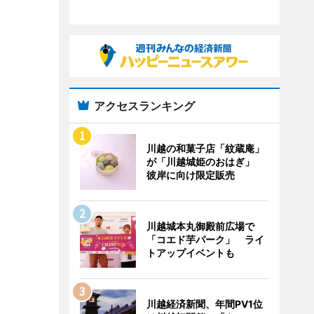
アクセスランキング
川越の和菓子店「紋蔵庵」
が「川越城姫のおはぎ」
彼岸に向け限定販売
川越城本丸御殿前広場で
「コエド芋パーク」 ライ
トアップイベントも
川越経済新聞、年間PV1位