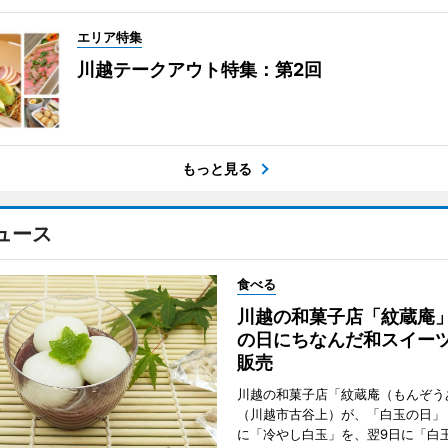
エリア特集
川越テークアウト特集：第2回
もっと見る
ュース
食べる
川越の和菓子店「紋蔵庵
の日にちなんだ和スイー
販売
川越の和菓子店「紋蔵庵（もんぞう
（川越市古谷上）が、「白玉の日」
に「冷やし白玉」を、翌9日に「白