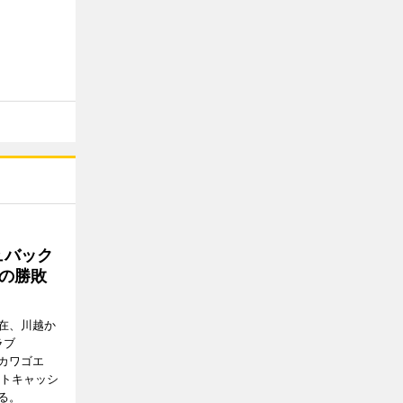
ュバック
Cの勝敗
在、川越か
ラブ
エドカワゴエ
ートキャッシ
る。