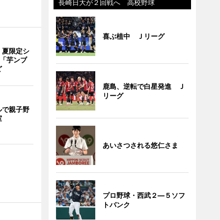
長崎日大が２回戦へ 高校野球
喜ぶ植中 Ｊリーグ
、夏限定シ
 「芋ンブ
ど
鹿島、逆転で白星発進 Ｊ
リーグ
ルで親子野
室
あいさつされる悠仁さま
プロ野球・西武２―５ソフ
トバンク