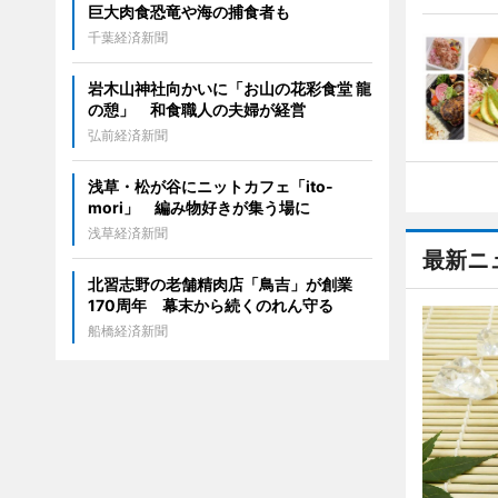
巨大肉食恐竜や海の捕食者も
千葉経済新聞
岩木山神社向かいに「お山の花彩食堂 龍
の憩」 和食職人の夫婦が経営
弘前経済新聞
浅草・松が谷にニットカフェ「ito-
mori」 編み物好きが集う場に
浅草経済新聞
最新ニ
北習志野の老舗精肉店「鳥吉」が創業
170周年 幕末から続くのれん守る
船橋経済新聞