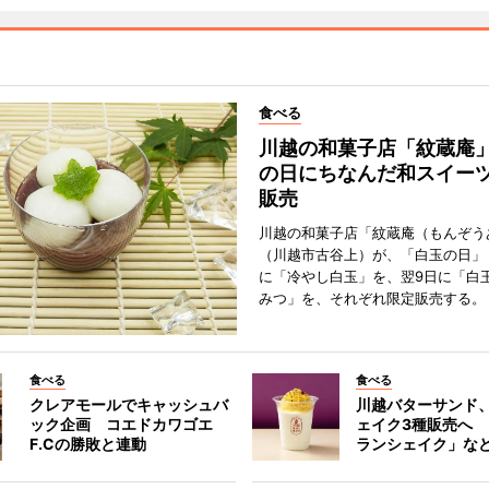
食べる
川越の和菓子店「紋蔵庵
の日にちなんだ和スイー
販売
川越の和菓子店「紋蔵庵（もんぞう
（川越市古谷上）が、「白玉の日」
に「冷やし白玉」を、翌9日に「白
みつ」を、それぞれ限定販売する。
食べる
食べる
クレアモールでキャッシュバ
川越バターサンド
ック企画 コエドカワゴエ
ェイク3種販売へ
F.Cの勝敗と連動
ランシェイク」な