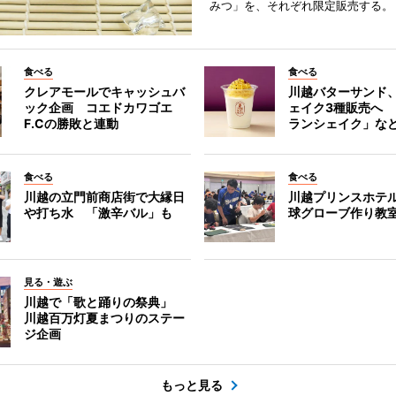
みつ」を、それぞれ限定販売する。
食べる
食べる
クレアモールでキャッシュバ
川越バターサンド
ック企画 コエドカワゴエ
ェイク3種販売へ
F.Cの勝敗と連動
ランシェイク」な
食べる
食べる
川越の立門前商店街で大縁日
川越プリンスホテ
や打ち水 「激辛バル」も
球グローブ作り教
見る・遊ぶ
川越で「歌と踊りの祭典」
川越百万灯夏まつりのステー
ジ企画
もっと見る