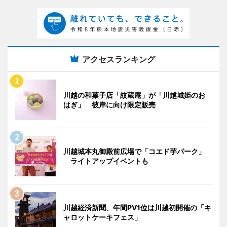
アクセスランキング
川越の和菓子店「紋蔵庵」が「川越城姫のお
はぎ」 彼岸に向け限定販売
川越城本丸御殿前広場で「コエド芋パーク」
ライトアップイベントも
川越経済新聞、年間PV1位は川越初開催の「キ
ャロットケーキフェス」