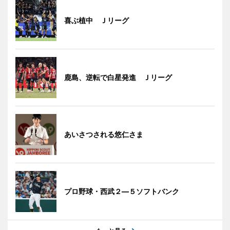
喜ぶ植中 Ｊリーグ
鹿島、逆転で白星発進 Ｊリーグ
あいさつされる悠仁さま
プロ野球・西武２―５ソフトバンク