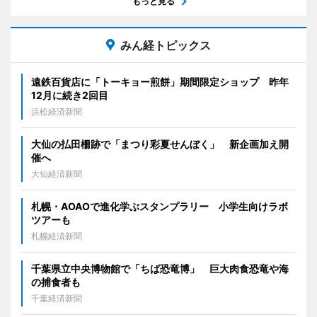
もっと見る
みん経トピックス
遠鉄百貨店に「トーキョー煎餅」期間限定ショップ 昨年
12月に続き2回目
浜松経済新聞
大仙の払田柵跡で「まつり彩夏せんぼく」 新企画加え開
催へ
大仙経済新聞
札幌・AOAOで進化学ぶスタンプラリー 小学生向けラボ
ツアーも
札幌経済新聞
千葉県立中央博物館で「ちば恐竜博」 巨大肉食恐竜や海
の捕食者も
千葉経済新聞