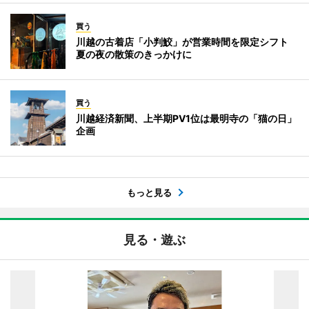
買う
川越の古着店「小判鮫」が営業時間を限定シフト
夏の夜の散策のきっかけに
買う
川越経済新聞、上半期PV1位は最明寺の「猫の日」
企画
もっと見る
見る・遊ぶ