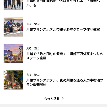
川越の立門前商店街で大縁日や打ち水 「激辛バ
ル」も
見る・遊ぶ
川越プリンスホテルで親子野球グローブ作り教室
見る・遊ぶ
川越で「歌と踊りの祭典」 川越百万灯夏まつりの
ステージ企画
見る・遊ぶ
川越プリンスホテル、夜の川越を巡る人力車宿泊プ
ラン販売開始
もっと見る