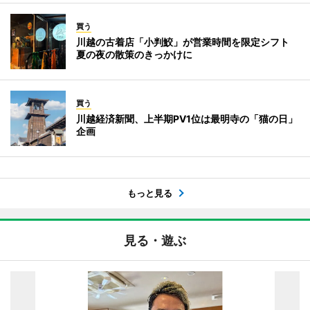
買う
川越の古着店「小判鮫」が営業時間を限定シフト
夏の夜の散策のきっかけに
買う
川越経済新聞、上半期PV1位は最明寺の「猫の日」
企画
もっと見る
見る・遊ぶ