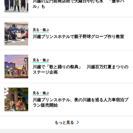
川越の立門前商店街で大縁日や打ち水 「激辛バ
ル」も
見る・遊ぶ
川越プリンスホテルで親子野球グローブ作り教室
見る・遊ぶ
川越で「歌と踊りの祭典」 川越百万灯夏まつりの
ステージ企画
見る・遊ぶ
川越プリンスホテル、夜の川越を巡る人力車宿泊プ
ラン販売開始
もっと見る