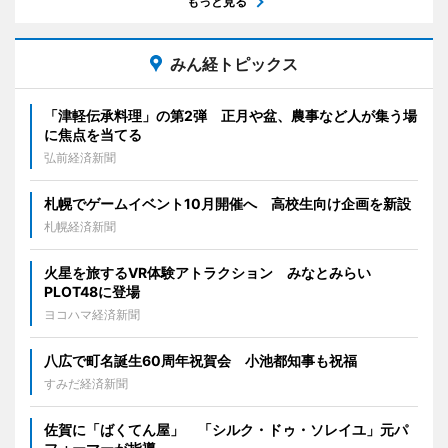
もっと見る
みん経トピックス
「津軽伝承料理」の第2弾 正月や盆、農事など人が集う場
に焦点を当てる
弘前経済新聞
札幌でゲームイベント10月開催へ 高校生向け企画を新設
札幌経済新聞
火星を旅するVR体験アトラクション みなとみらい
PLOT48に登場
ヨコハマ経済新聞
八広で町名誕生60周年祝賀会 小池都知事も祝福
すみだ経済新聞
佐賀に「ばくてん屋」 「シルク・ドゥ・ソレイユ」元パ