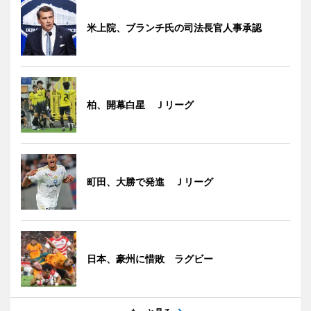
米上院、ブランチ氏の司法長官人事承認
柏、開幕白星 Ｊリーグ
町田、大勝で発進 Ｊリーグ
日本、豪州に惜敗 ラグビー