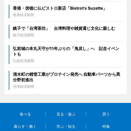
香港・啓徳に仏ビストロ新店「Bistrot's Suzette」
香港経済新聞
銚子で「台湾茶坊」 台湾料理や雑貨通じ文化に親しむ
銚子経済新聞
弘前城の本丸天守が11年ぶりの「曳戻し」へ 記念イベン
トも
弘前経済新聞
清水町の精管工業がプロテイン発売へ 自動車パーツから異
分野初進出
沼津経済新聞
食べる
見る・遊ぶ
買う
暮らす・働く
学ぶ・知る
特集