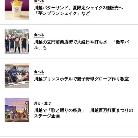
食べる
川越バターサンド、夏限定シェイク3種販売へ
「芋ンブランシェイク」など
食べる
川越の立門前商店街で大縁日や打ち水 「激辛バ
ル」も
食べる
川越プリンスホテルで親子野球グローブ作り教室
見る・遊ぶ
川越で「歌と踊りの祭典」 川越百万灯夏まつりの
ステージ企画