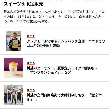
スイーツを限定販売
川越の和菓子店「紋蔵庵（もんぞうあん）」（川越市古谷上）が、「白
玉の日」（8月8日）に「冷やし白玉」を、翌9日に「白玉抹茶あんみ
つ」を、それぞれ限定販売する。
食べる
クレアモールでキャッシュバック企画 コエドカワ
ゴエF.Cの勝敗と連動
食べる
川越バターサンド、夏限定シェイク3種販売へ
「芋ンブランシェイク」など
食べる
川越の立門前商店街で大縁日や打ち水 「激辛バ
ル」も