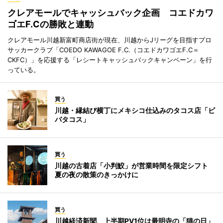
クレアモールでキャッシュバック企画 コエドカワ
ゴエF.Cの勝敗と連動
クレアモール川越新富町商店街が現在、川越からJリーグを目指すプロ
サッカークラブ「COEDO KAWAGOE F.C.（コエドカワゴエF.C＝
CKFC）」を応援する「レシートキャッシュバックキャンペーン」を行
っている。
買う
川越・縁結び横丁にメキシコ仕込みのタコス店「ビ
バタコス」
買う
川越の古着店「小判鮫」が営業時間を限定シフト
夏の夜の散策のきっかけに
買う
川越経済新聞、上半期PV1位は最明寺の「猫の日」