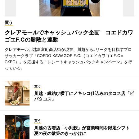
買う
クレアモールでキャッシュバック企画 コエドカワ
ゴエF.Cの勝敗と連動
クレアモール川越新富町商店街が現在、川越からJリーグを目指すプロ
サッカークラブ「COEDO KAWAGOE F.C.（コエドカワゴエF.C＝
CKFC）」を応援する「レシートキャッシュバックキャンペーン」を行
っている。
買う
川越・縁結び横丁にメキシコ仕込みのタコス店「ビ
バタコス」
買う
川越の古着店「小判鮫」が営業時間を限定シフト
夏の夜の散策のきっかけに