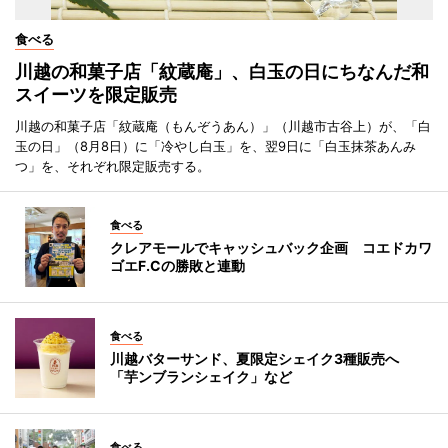
食べる
川越の和菓子店「紋蔵庵」、白玉の日にちなんだ和
スイーツを限定販売
川越の和菓子店「紋蔵庵（もんぞうあん）」（川越市古谷上）が、「白
玉の日」（8月8日）に「冷やし白玉」を、翌9日に「白玉抹茶あんみ
つ」を、それぞれ限定販売する。
食べる
クレアモールでキャッシュバック企画 コエドカワ
ゴエF.Cの勝敗と連動
食べる
川越バターサンド、夏限定シェイク3種販売へ
「芋ンブランシェイク」など
食べる