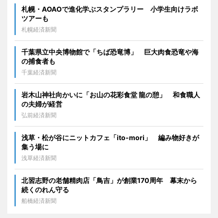
札幌・AOAOで進化学ぶスタンプラリー 小学生向けラボ
ツアーも
札幌経済新聞
千葉県立中央博物館で「ちば恐竜博」 巨大肉食恐竜や海
の捕食者も
千葉経済新聞
岩木山神社向かいに「お山の花彩食堂 龍の憩」 和食職人
の夫婦が経営
弘前経済新聞
浅草・松が谷にニットカフェ「ito-mori」 編み物好きが
集う場に
浅草経済新聞
北習志野の老舗精肉店「鳥吉」が創業170周年 幕末から
続くのれん守る
船橋経済新聞