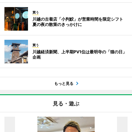
買う
川越の古着店「小判鮫」が営業時間を限定シフト
夏の夜の散策のきっかけに
買う
川越経済新聞、上半期PV1位は最明寺の「猫の日」
企画
もっと見る
見る・遊ぶ