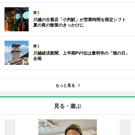
買う
川越の古着店「小判鮫」が営業時間を限定シフト
夏の夜の散策のきっかけに
買う
川越経済新聞、上半期PV1位は最明寺の「猫の日」
企画
もっと見る
見る・遊ぶ