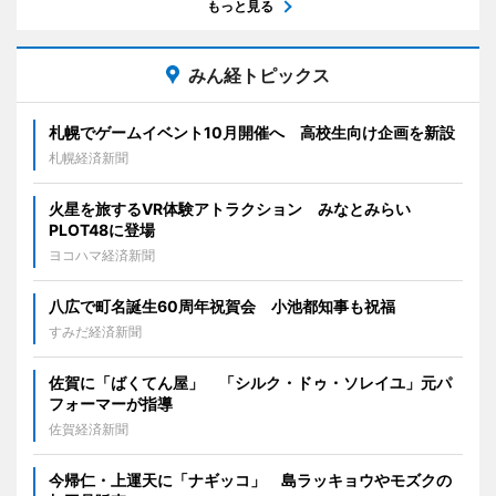
もっと見る
みん経トピックス
札幌でゲームイベント10月開催へ 高校生向け企画を新設
札幌経済新聞
火星を旅するVR体験アトラクション みなとみらい
PLOT48に登場
ヨコハマ経済新聞
八広で町名誕生60周年祝賀会 小池都知事も祝福
すみだ経済新聞
佐賀に「ばくてん屋」 「シルク・ドゥ・ソレイユ」元パ
フォーマーが指導
佐賀経済新聞
今帰仁・上運天に「ナギッコ」 島ラッキョウやモズクの