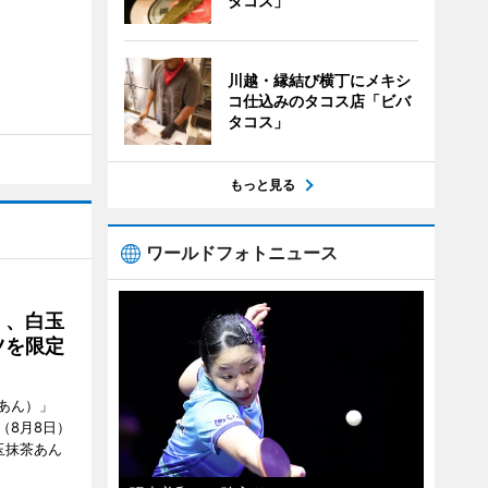
タコス」
川越・縁結び横丁にメキシ
コ仕込みのタコス店「ビバ
タコス」
もっと見る
ワールドフォトニュース
」、白玉
ツを限定
あん）」
（8月8日）
玉抹茶あん