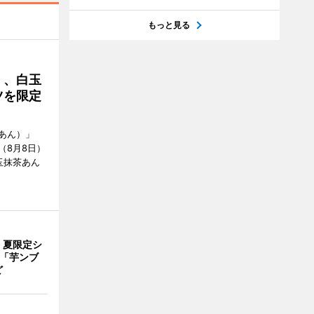
もっと見る
」、白玉
ツを限定
あん）」
（8月8日）
玉抹茶あん
、夏限定シ
 「芋ンブ
ど