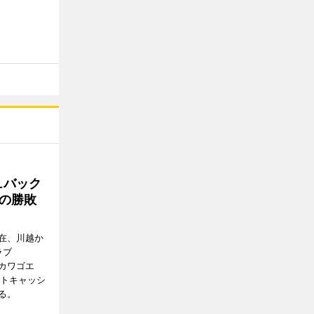
ュバック
Cの勝敗
在、川越か
ラブ
エドカワゴエ
ートキャッシ
る。