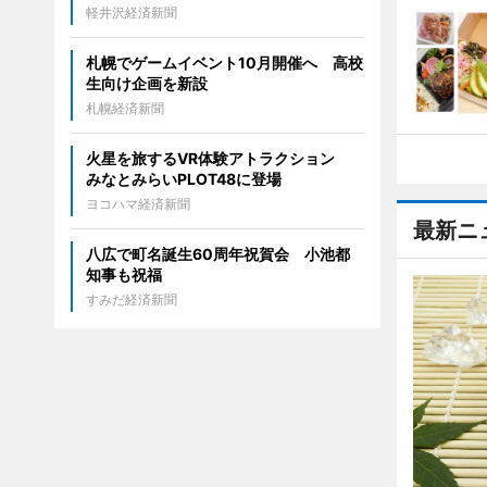
軽井沢経済新聞
札幌でゲームイベント10月開催へ 高校
生向け企画を新設
札幌経済新聞
火星を旅するVR体験アトラクション
みなとみらいPLOT48に登場
ヨコハマ経済新聞
最新ニ
八広で町名誕生60周年祝賀会 小池都
知事も祝福
すみだ経済新聞