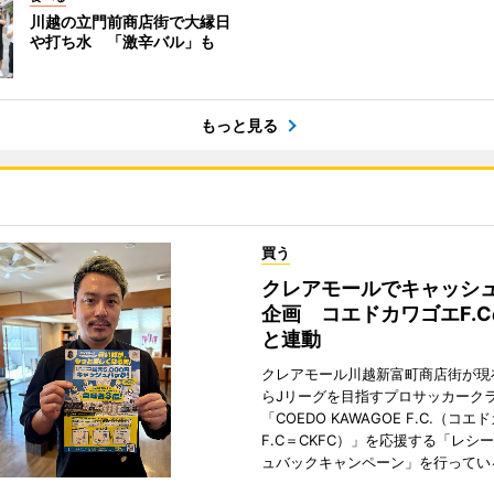
川越の立門前商店街で大縁日
や打ち水 「激辛バル」も
もっと見る
買う
クレアモールでキャッシ
企画 コエドカワゴエF.
と連動
クレアモール川越新富町商店街が現
らJリーグを目指すプロサッカーク
「COEDO KAWAGOE F.C.（コ
F.C＝CKFC）」を応援する「レシ
ュバックキャンペーン」を行ってい