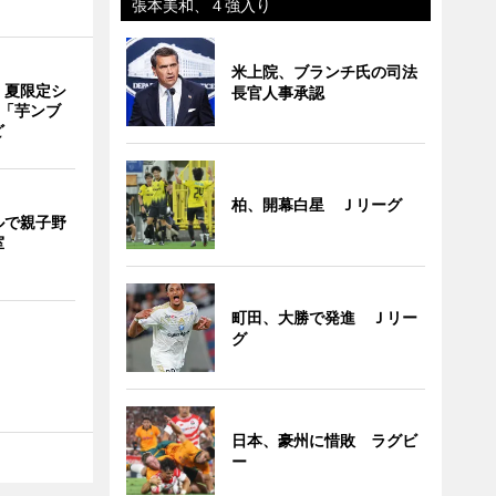
張本美和、４強入り
米上院、ブランチ氏の司法
、夏限定シ
長官人事承認
 「芋ンブ
ど
柏、開幕白星 Ｊリーグ
ルで親子野
室
町田、大勝で発進 Ｊリー
グ
日本、豪州に惜敗 ラグビ
ー