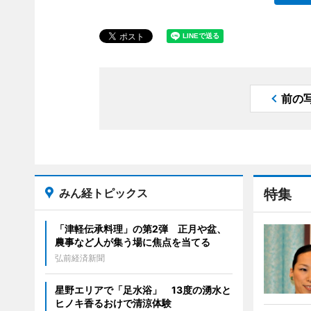
前の
みん経トピックス
特集
「津軽伝承料理」の第2弾 正月や盆、
農事など人が集う場に焦点を当てる
弘前経済新聞
星野エリアで「足水浴」 13度の湧水と
ヒノキ香るおけで清涼体験