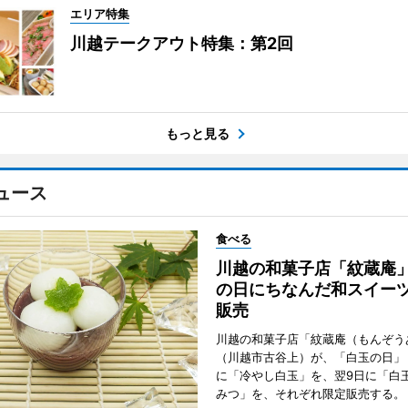
エリア特集
川越テークアウト特集：第2回
もっと見る
ュース
食べる
川越の和菓子店「紋蔵庵
の日にちなんだ和スイー
販売
川越の和菓子店「紋蔵庵（もんぞう
（川越市古谷上）が、「白玉の日」
に「冷やし白玉」を、翌9日に「白
みつ」を、それぞれ限定販売する。