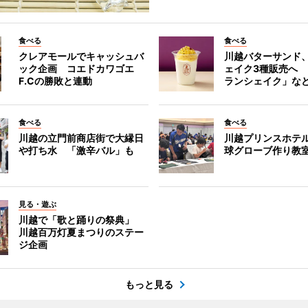
食べる
食べる
クレアモールでキャッシュバ
川越バターサンド
ック企画 コエドカワゴエ
ェイク3種販売へ
F.Cの勝敗と連動
ランシェイク」な
食べる
食べる
川越の立門前商店街で大縁日
川越プリンスホテ
や打ち水 「激辛バル」も
球グローブ作り教
見る・遊ぶ
川越で「歌と踊りの祭典」
川越百万灯夏まつりのステー
ジ企画
もっと見る