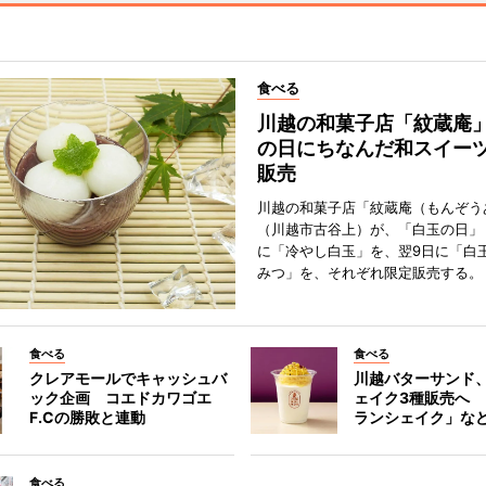
食べる
川越の和菓子店「紋蔵庵
の日にちなんだ和スイー
販売
川越の和菓子店「紋蔵庵（もんぞう
（川越市古谷上）が、「白玉の日」
に「冷やし白玉」を、翌9日に「白
みつ」を、それぞれ限定販売する。
食べる
食べる
クレアモールでキャッシュバ
川越バターサンド
ック企画 コエドカワゴエ
ェイク3種販売へ
F.Cの勝敗と連動
ランシェイク」な
食べる