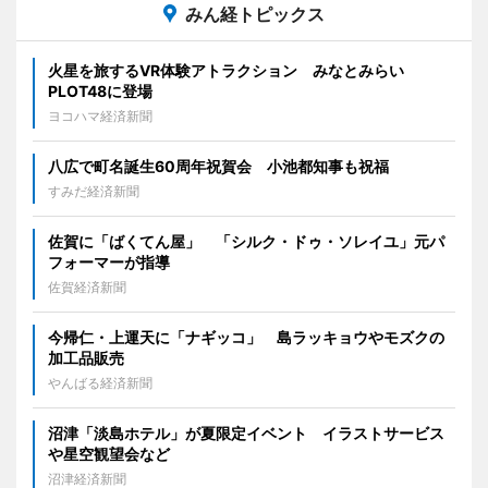
みん経トピックス
火星を旅するVR体験アトラクション みなとみらい
PLOT48に登場
ヨコハマ経済新聞
八広で町名誕生60周年祝賀会 小池都知事も祝福
すみだ経済新聞
佐賀に「ばくてん屋」 「シルク・ドゥ・ソレイユ」元パ
フォーマーが指導
佐賀経済新聞
今帰仁・上運天に「ナギッコ」 島ラッキョウやモズクの
加工品販売
やんばる経済新聞
沼津「淡島ホテル」が夏限定イベント イラストサービス
や星空観望会など
沼津経済新聞