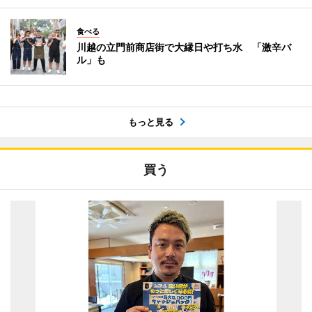
食べる
川越の立門前商店街で大縁日や打ち水 「激辛バ
ル」も
もっと見る
買う