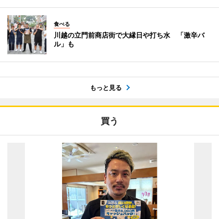
食べる
川越の立門前商店街で大縁日や打ち水 「激辛バ
ル」も
もっと見る
買う